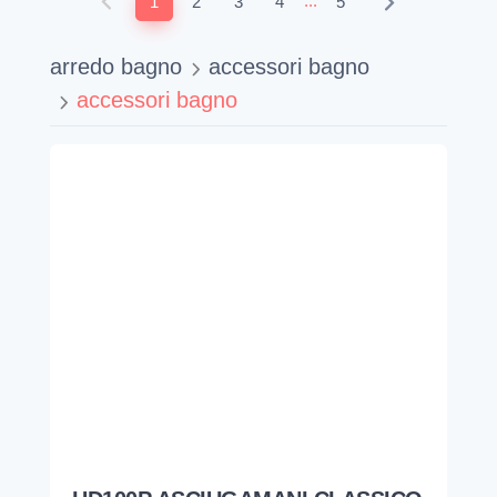
...
1
2
3
4
5
arredo bagno
accessori bagno
accessori bagno