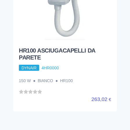
HR100 ASCIUGACAPELLI DA
PARETE
DYNAIR
4HR0000
150 W ● BIANCO ● HR100
263,02
€