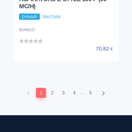
MC/H)
DYNAIR
2MU7069
BIANCO
70,82
€
...
1
2
3
4
5