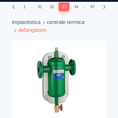
...
...
1
31
32
33
34
97
impiantistica
centrale termica
defangatore