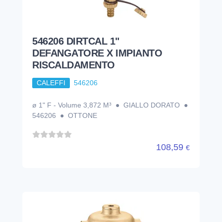
546206 DIRTCAL 1"
DEFANGATORE X IMPIANTO
RISCALDAMENTO
CALEFFI
546206
ø 1" F - Volume 3,872 M³ ● GIALLO DORATO ●
546206 ● OTTONE
108,59
€