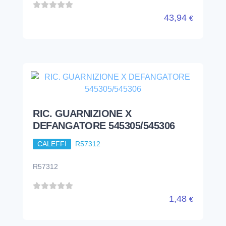
43,94
€
RIC. GUARNIZIONE X
DEFANGATORE 545305/545306
CALEFFI
R57312
R57312
1,48
€