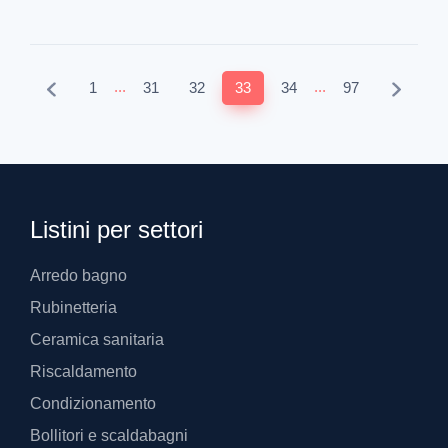
...
...
1
31
32
33
34
97
Listini per settori
Arredo bagno
Rubinetteria
Ceramica sanitaria
Riscaldamento
Condizionamento
Bollitori e scaldabagni