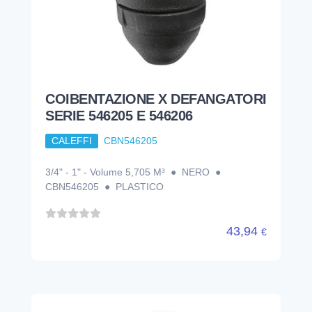
COIBENTAZIONE X DEFANGATORI
SERIE 546205 E 546206
CALEFFI
CBN546205
3/4" - 1" - Volume 5,705 M³ ● NERO ●
CBN546205 ● PLASTICO
43,94
€