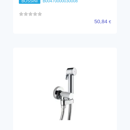
BOSSINI
B00470000030008
50,84
€