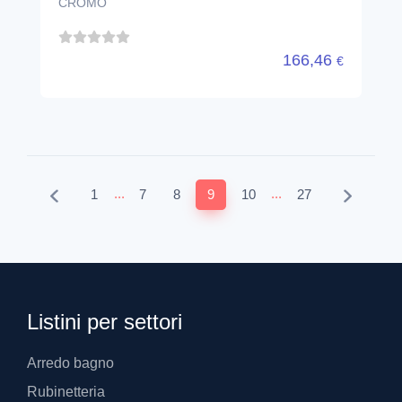
CROMO
166,46
€
...
...
1
7
8
9
10
27
Listini per settori
Arredo bagno
Rubinetteria