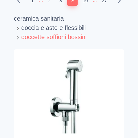
...
...
1
7
8
9
10
27
ceramica sanitaria
doccia e aste e flessibili
doccette soffioni bossini