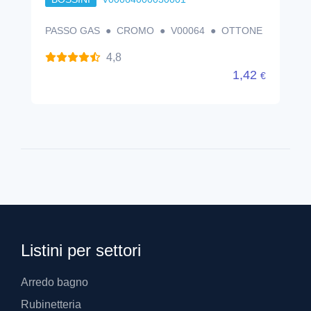
PASSO GAS ● CROMO ● V00064 ● OTTONE
4,8
1,42
€
Listini per settori
Arredo bagno
Rubinetteria