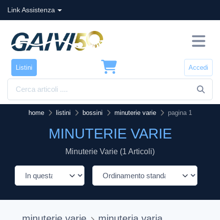
Link Assistenza
Listini
Accedi
home
listini
bossini
minuterie varie
pagina 1
MINUTERIE VARIE
Minuterie Varie (1 Articoli)
minuterie varie
minuteria varia