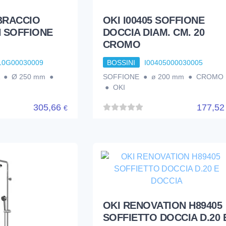
 BRACCIO
OKI I00405 SOFFIONE
 SOFFIONE
DOCCIA DIAM. CM. 20
CROMO
10G00030009
BOSSINI
I00405000030005
 ● Ø 250 mm ●
SOFFIONE ● ø 200 mm ● CROMO
● OKI
305,66
177,5
€
OKI RENOVATION H89405
SOFFIETTO DOCCIA D.20 