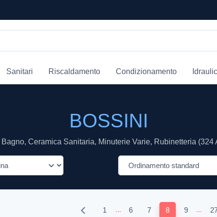
Sanitari
Riscaldamento
Condizionamento
Idrauli
BOSSINI
Bagno, Ceramica Sanitaria, Minuterie Varie, Rubinetteria (324 A
...
...
1
6
7
8
9
2