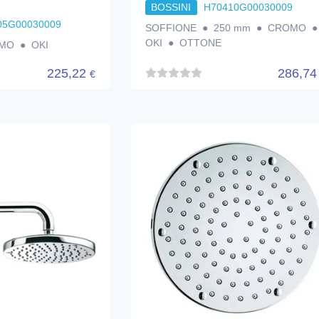
BOSSINI
H70410G00030009
05G00030009
SOFFIONE ● 250 mm ● CROMO 
OKI ● OTTONE
MO ● OKI
225,22
286,7
€