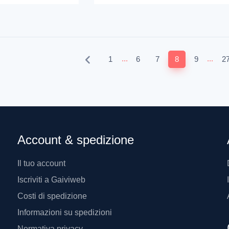
...
...
1
6
7
8
9
2
Account & spedizione
Il tuo account
Iscriviti a Gaiviweb
Costi di spedizione
Informazioni su spedizioni
Normativa privacy