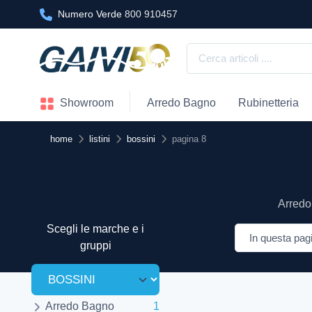
Numero Verde
800 910457
Showroom
Arredo Bagno
Rubinetteria
home
listini
bossini
pagina 8
Arredo 
Scegli le marche e i
gruppi
Arredo Bagno
1