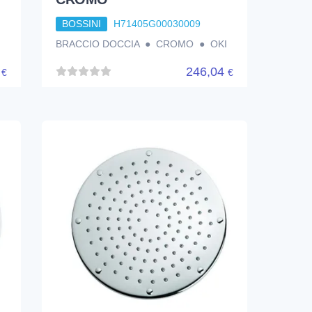
BOSSINI
H71405G00030009
●
BRACCIO DOCCIA ● CROMO ● OKI
4
246,04
€
€