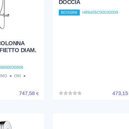
DOCCIA
BOSSINI
H89405C00030009
 COLONNA
FIETTO DIAM.
28000030008
MO ● OKI ●
747,58
473,1
€