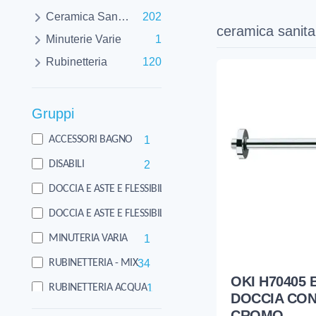
Ceramica Sanitaria
202
ceramica sanita
Minuterie Varie
1
Rubinetteria
120
Gruppi
1
ACCESSORI BAGNO
2
DISABILI
85
DOCCIA E ASTE E FLESSIBILI
204
DOCCIA E ASTE E FLESSIBILI
1
MINUTERIA VARIA
34
RUBINETTERIA - MIX
OKI H70405
1
RUBINETTERIA ACQUA
DOCCIA CON
CROMO