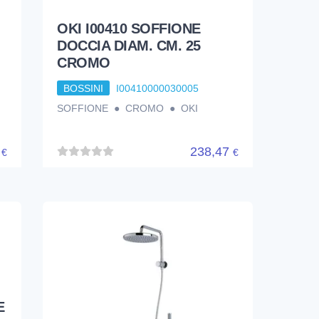
OKI I00410 SOFFIONE
DOCCIA DIAM. CM. 25
CROMO
BOSSINI
I00410000030005
SOFFIONE ● CROMO ● OKI
2
238,47
€
€
E