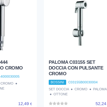
444
PALOMA C03155 SET
NO CROMO
DOCCIA CON PULSANTE
CROMO
44000030005
BOSSINI
C03155B00030004
● CROMO ●
NE
SET DOCCIA ● CROMO ● PALOMA
● OTTONE
12,49
52,2
€