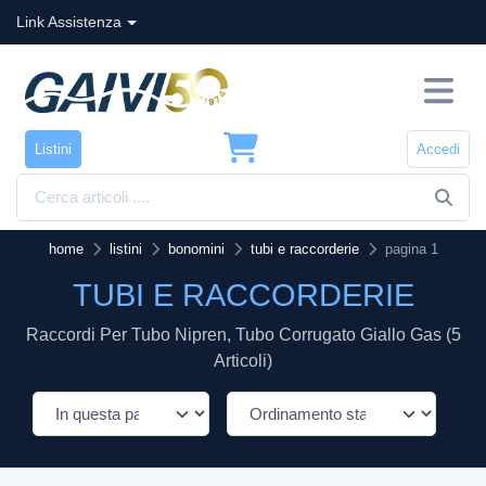
Link Assistenza
Listini
Accedi
home
listini
bonomini
tubi e raccorderie
pagina 1
TUBI E RACCORDERIE
Raccordi Per Tubo Nipren, Tubo Corrugato Giallo Gas (5
Articoli)