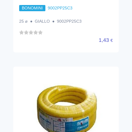
BONOMINI
9002PP25C3
25 ø ● GIALLO ● 9002PP25C3
1,43
€