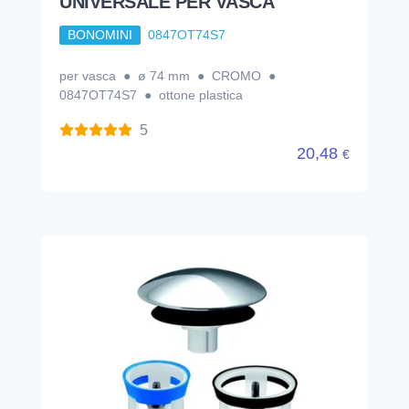
UNIVERSALE PER VASCA
BONOMINI
0847OT74S7
per vasca ● ø 74 mm ● CROMO ●
0847OT74S7 ● ottone plastica
5
20,48
€