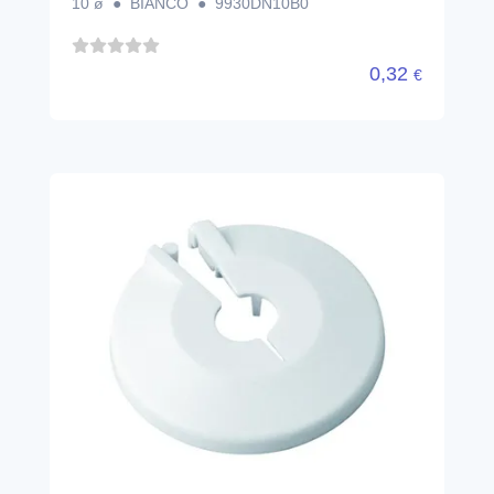
10 ø ● BIANCO ● 9930DN10B0
0,32
€