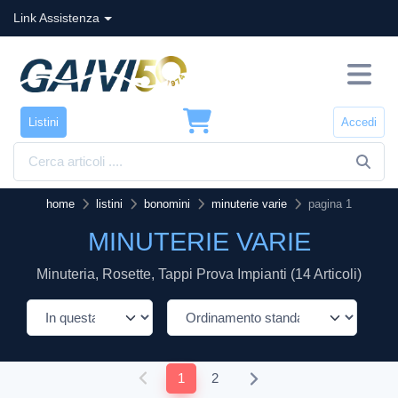
Link Assistenza
Listini
Accedi
home
listini
bonomini
minuterie varie
pagina 1
MINUTERIE VARIE
Minuteria, Rosette, Tappi Prova Impianti (14 Articoli)
1
2