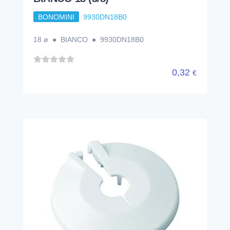
BONOMINI
9930DN18B0
18 ø ● BIANCO ● 9930DN18B0
0,32
€