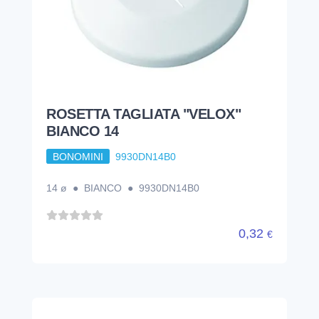
ROSETTA TAGLIATA "VELOX"
BIANCO 14
BONOMINI
9930DN14B0
14 ø ● BIANCO ● 9930DN14B0
0,32
€