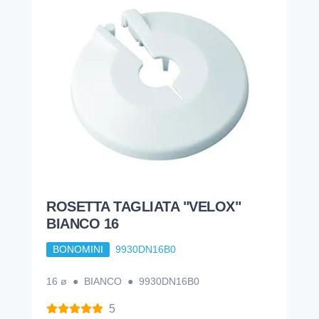
ROSETTA TAGLIATA "VELOX"
BIANCO 16
BONOMINI
9930DN16B0
16 ø ● BIANCO ● 9930DN16B0
5