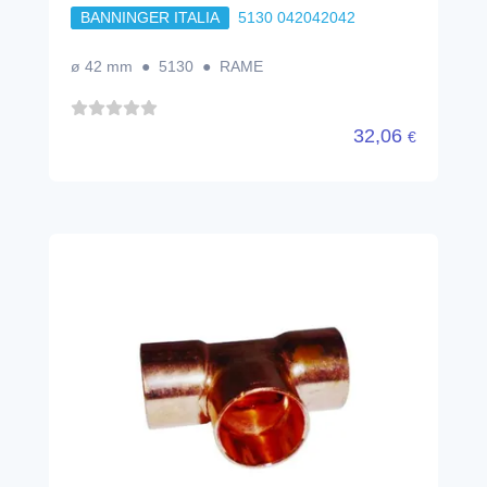
BANNINGER ITALIA
5130 042042042
ø 42 mm ● 5130 ● RAME
32,06
€