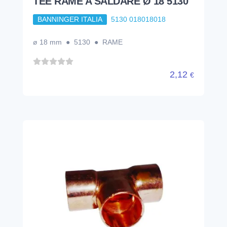
TEE RAME A SALDARE Ø 18 5130
BANNINGER ITALIA
5130 018018018
ø 18 mm ● 5130 ● RAME
2,12
€