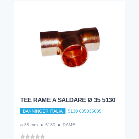
TEE RAME A SALDARE Ø 35 5130
BANNINGER ITALIA
5130 035035035
ø 35 mm ● 5130 ● RAME