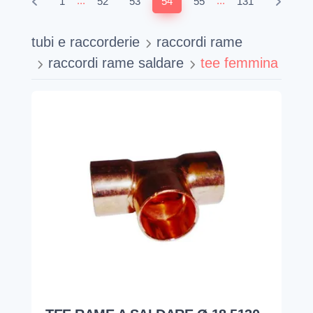
...
...
1
52
53
54
55
131
tubi e raccorderie
raccordi rame
raccordi rame saldare
tee femmina