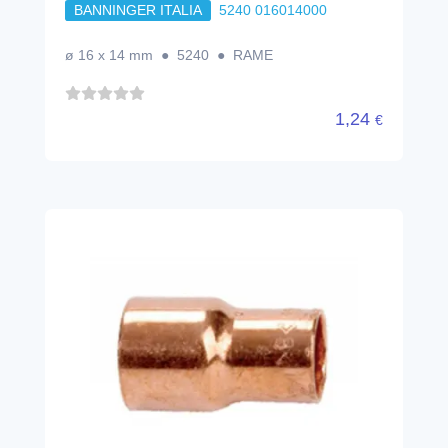
BANNINGER ITALIA
5240 016014000
ø 16 x 14 mm ● 5240 ● RAME
1,24
€