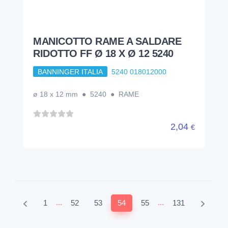
MANICOTTO RAME A SALDARE
RIDOTTO FF Ø 18 X Ø 12 5240
BANNINGER ITALIA
5240 018012000
ø 18 x 12 mm ● 5240 ● RAME
2,04
€
...
...
1
52
53
54
55
131