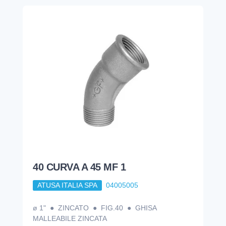
40 CURVA A 45 MF 1
ATUSA ITALIA SPA
04005005
ø 1" ● ZINCATO ● FIG.40 ● GHISA
MALLEABILE ZINCATA