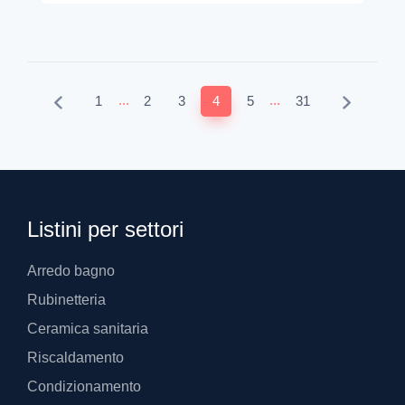
...
...
1
2
3
4
5
31
Listini per settori
Arredo bagno
Rubinetteria
Ceramica sanitaria
Riscaldamento
Condizionamento