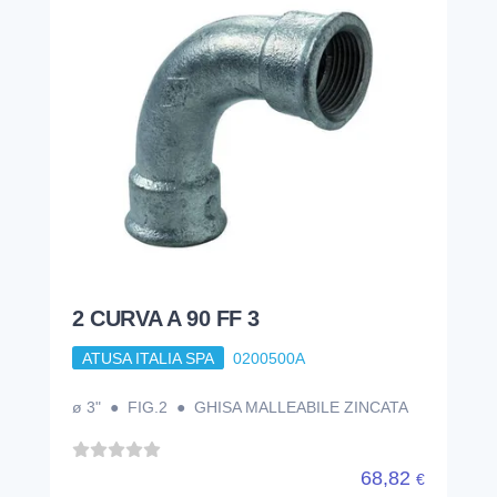
2 CURVA A 90 FF 3
ATUSA ITALIA SPA
0200500A
ø 3" ● FIG.2 ● GHISA MALLEABILE ZINCATA
68,82
€