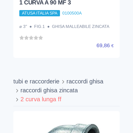
1 CURVA A 90 MF 3
ATUSA ITALIA SPA
0100500A
ø 3" ● FIG.1 ● GHISA MALLEABILE ZINCATA
69,86
€
tubi e raccorderie
raccordi ghisa
raccordi ghisa zincata
2 curva lunga ff