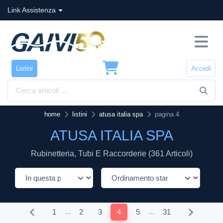
Link Assistenza
Listini
Accedi
home
listini
atusa italia spa
pagina 4
ATUSA ITALIA SPA
Rubinetteria, Tubi E Raccorderie (361 Articoli)
...
...
1
2
3
4
5
31