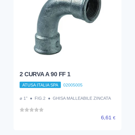
2 CURVA A 90 FF 1
ATUSA ITALIA SPA
02005005
ø 1" ● FIG.2 ● GHISA MALLEABILE ZINCATA
6,61
€