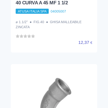
40 CURVA A 45 MF 1 1/2
ATUSA ITALIA SPA
04005007
ø 1.1/2" ● FIG.40 ● GHISA MALLEABILE
ZINCATA
12,37
€