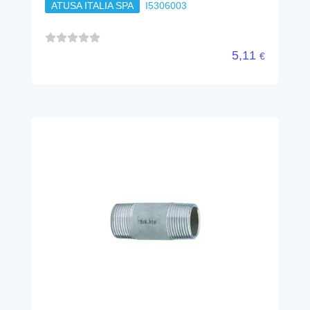
ATUSA ITALIA SPA
I5306003
5,11
€