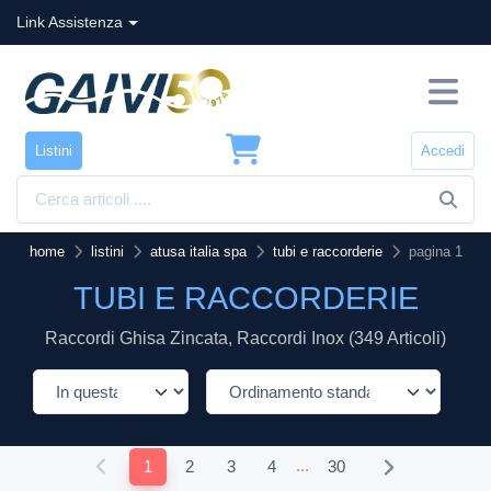
Link Assistenza
Listini
Accedi
home
listini
atusa italia spa
tubi e raccorderie
pagina 1
TUBI E RACCORDERIE
Raccordi Ghisa Zincata, Raccordi Inox (349 Articoli)
...
1
2
3
4
30