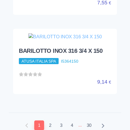
7,55
€
BARILOTTO INOX 316 3/4 X 150
ATUSA ITALIA SPA
I5364150
9,14
€
...
1
2
3
4
30