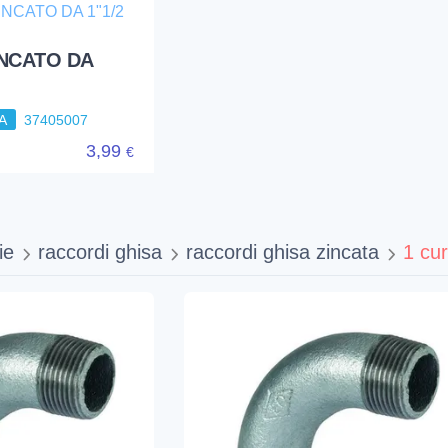
INCATO DA
A
37405007
3,99
€
ie
raccordi ghisa
raccordi ghisa zincata
1 cu