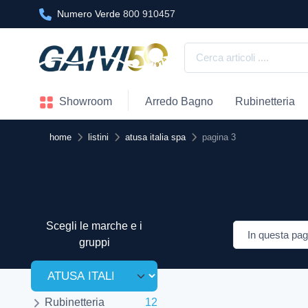
Numero Verde
800 910457
Showroom
Arredo Bagno
Rubinetteria
home
listini
atusa italia spa
pagina 3
Scegli le marche e i
gruppi
Rubinetteria
12