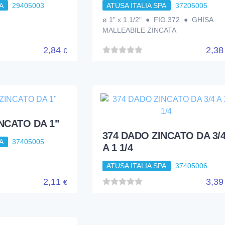
A
29405003
ATUSA ITALIA SPA
37205005
ø 1" x 1.1/2" ● FIG.372 ● GHISA
MALLEABILE ZINCATA
2,84
2,3
€
NCATO DA 1"
374 DADO ZINCATO DA 3/
A
37405005
A 1 1/4
ATUSA ITALIA SPA
37405006
2,11
3,3
€