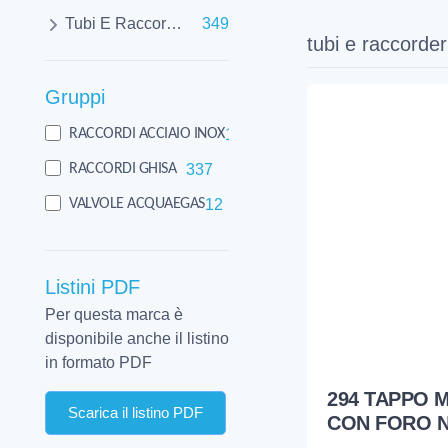
Tubi E Raccorderie
349
tubi e raccorder
Gruppi
12
RACCORDI ACCIAIO INOX
337
RACCORDI GHISA
12
VALVOLE ACQUAEGAS
Listini PDF
Per questa marca è
disponibile anche il listino
in formato PDF
294 TAPPO M
Scarica il listino PDF
CON FORO 