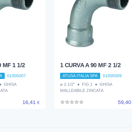
 MF 1 1/2
1 CURVA A 90 MF 2 1/2
A
01005007
ATUSA ITALIA SPA
01005009
 ● GHISA
ø 2.1/2" ● FIG.1 ● GHISA
CATA
MALLEABILE ZINCATA
16,41
59,4
€