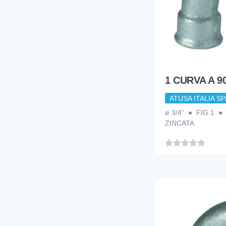
1 CURVA A 90
ATUSA ITALIA SP
ø 3/4" ● FIG.1 
ZINCATA