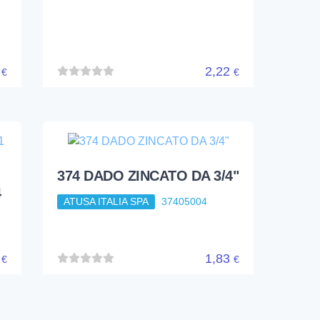
8
2,22
€
€
374 DADO ZINCATO DA 3/4"
4
ATUSA ITALIA SPA
37405004
9
1,83
€
€