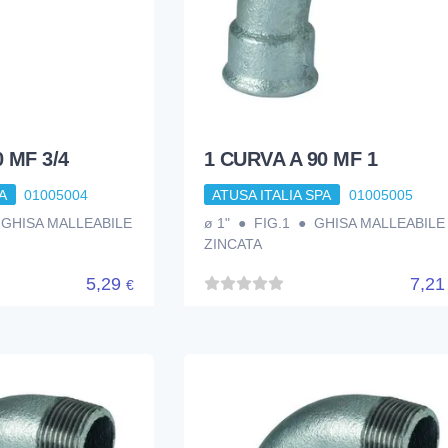
 MF 3/4
1 CURVA A 90 MF 1
A
01005004
ATUSA ITALIA SPA
01005005
● GHISA MALLEABILE
ø 1" ● FIG.1 ● GHISA MALLEABILE
ZINCATA
5,29
7,2
€