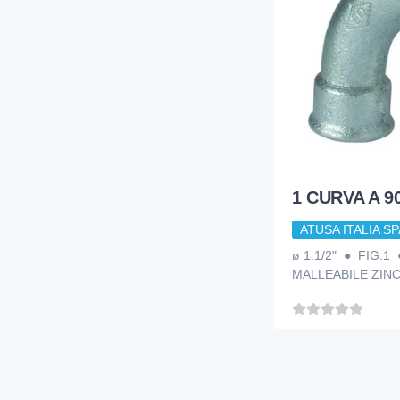
1 CURVA A 90
ATUSA ITALIA SP
ø 1.1/2" ● FIG.1
MALLEABILE ZIN