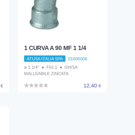
1 CURVA A 90 MF 1 1/4
ATUSA ITALIA SPA
01005006
ø 1.1/4" ● FIG.1 ● GHISA
MALLEABILE ZINCATA
1
12,40
€
€