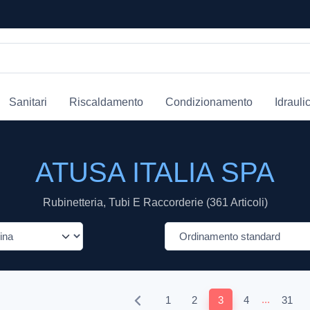
Sanitari
Riscaldamento
Condizionamento
Idrauli
ATUSA ITALIA SPA
Rubinetteria, Tubi E Raccorderie (361 Articoli)
...
1
2
3
4
31