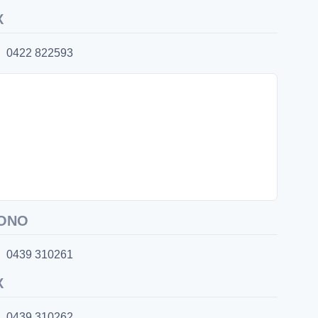
X
0422 822593
ONO
0439 310261
X
0439 310262