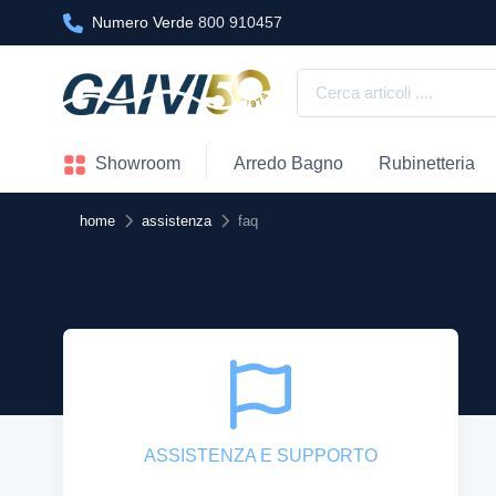
Numero Verde
800 910457
Showroom
Arredo Bagno
Rubinetteria
home
assistenza
faq
ASSISTENZA E SUPPORTO