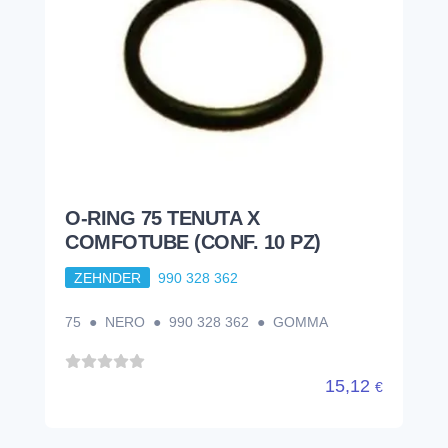
O-RING 75 TENUTA X
COMFOTUBE (CONF. 10 PZ)
ZEHNDER
990 328 362
75 ● NERO ● 990 328 362 ● GOMMA
15,12
€