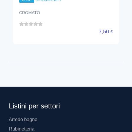
CROMATO
7,50
€
Listini per settori
Arredo bagno
Rubinetteria