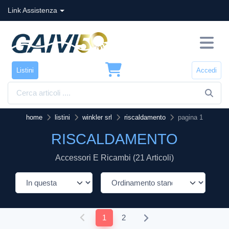
Link Assistenza
Listini
Accedi
home
listini
winkler srl
riscaldamento
pagina 1
RISCALDAMENTO
Accessori E Ricambi (21 Articoli)
1
2