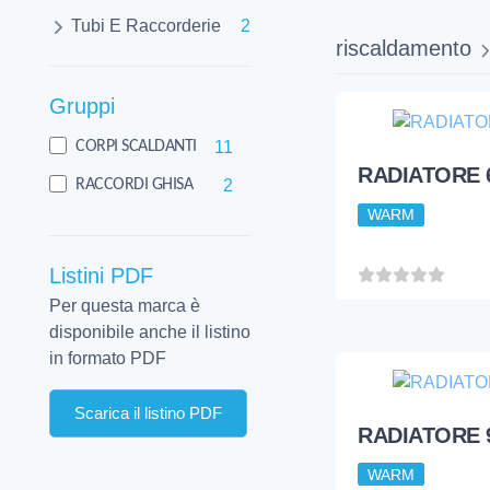
Tubi E Raccorderie
2
riscaldamento
Gruppi
11
CORPI SCALDANTI
2
RACCORDI GHISA
Listini PDF
Per questa marca è
disponibile anche il listino
in formato PDF
Scarica il listino PDF
RADIATORE 
WARM