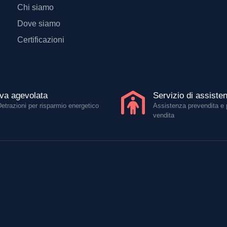
Costi di spedizione
Informazioni su spedizioni
Normativa privacy
Termini e condizioni
A proposito di Gaivi
Chi siamo
Dove siamo
Certificazioni
Iva agevolata
Servizio di assiste
Detrazioni per risparmio energetico
Assistenza prevendita e 
vendita