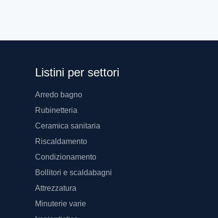
WARM
WARM
MG000
Listini per settori
Arredo bagno
Rubinetteria