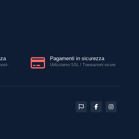
Agevolazioni 2026
Contattaci al numero verde
nza
Pagamenti in sicurezza
post-
Utilizziamo SSL / Transazioni sicure