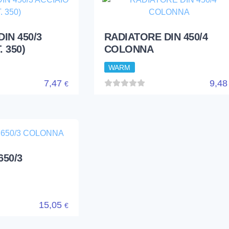
IN 600/4
RADIATORE DIN 1000/3 DI
RADIATORE ACCIAIO
WARM
10,78
14,4
€
IN 450/3
RADIATORE DIN 450/4
. 350)
COLONNA
WARM
7,47
9,4
€