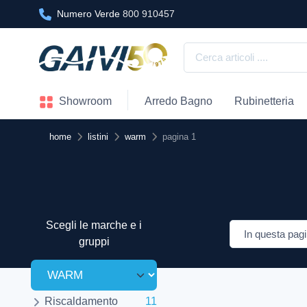
Numero Verde
800 910457
Showroom
Arredo Bagno
Rubinetteria
home
listini
warm
pagina 1
Scegli le marche e i
gruppi
Riscaldamento
11