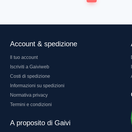
2
1,18
€
1
2
Account & spedizione
Il tuo account
Iscriviti a Gaiviweb