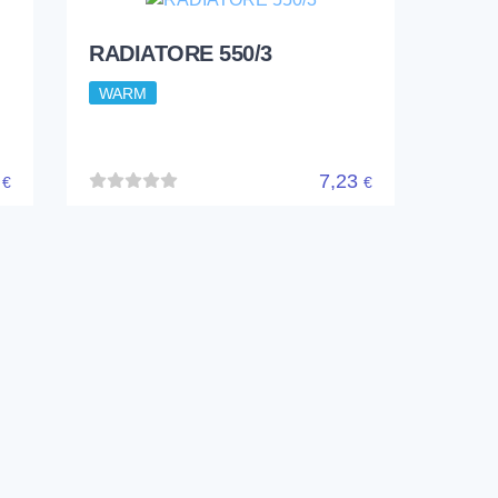
N
RADIATORE DIN 300/5
ACCIAIO DIN 4703
WARM
WDIN5300
4
8,26
€
€
RADIATORE 550/3
WARM
8
7,23
€
€