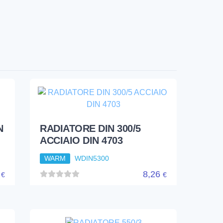
1
7,77
€
€