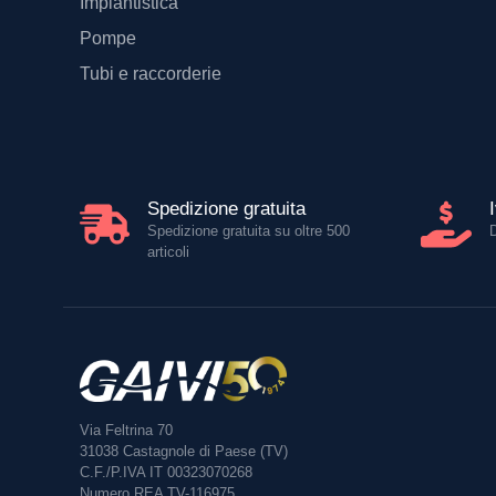
Ceramica sanitaria
Riscaldamento
Condizionamento
Bollitori e scaldabagni
Attrezzatura
Minuterie varie
Impiantistica
Pompe
Tubi e raccorderie
Spedizione gratuita
Spedizione gratuita su oltre 500
articoli