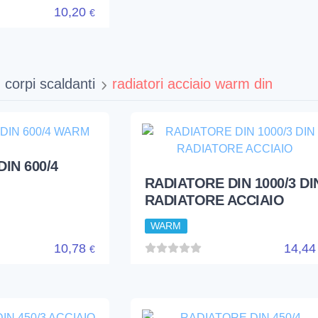
6,43
9,9
€
900/3 COL
10,20
€
corpi scaldanti
radiatori acciaio warm din