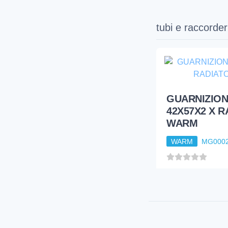
RADIATORE 6
COLONNA
WARM
tubi e raccorder
GUARNIZIO
42X57X2 X 