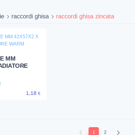
50/3
15,05
€
ie
raccordi ghisa
raccordi ghisa zincata
NE MM
RADIATORE