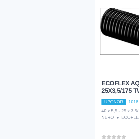
ECOFLEX AQ
25X3,5/175 
UPONOR
1018
40 x 5,5 - 25 x 3,
NERO ● ECOFLE