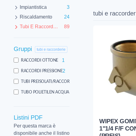
Impiantistica
3
tubi e raccorder
Riscaldamento
24
Tubi E Raccorderie
89
Gruppi
tubi e raccorderie
1
RACCORDI OTTONE
2
RACCORDI PRESSIONE
59
TUBI PREISOLATI/RACCORDI
27
TUBO POLIETILEN ACQUAEGAS
Listini PDF
WIPEX GOM
Per questa marca è
1"1/4 F/F C
disponibile anche il listino
(PREIS)