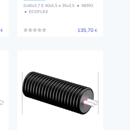
2x40x3,7 E 40x5,5 e 35x3,5 ● NERO
● ECOFLEX
0
135,70
€
€