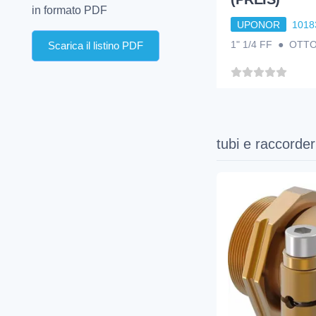
in formato PDF
UPONOR
1018
1" 1/4 FF ● OT
Scarica il listino PDF
tubi e raccorder