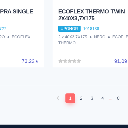
PRA SINGLE
ECOFLEX THERMO TWIN
2X40X3,7X175
727
UPONOR
1018136
ERO ● ECOFLEX
2 x 40X3,7X175 ● NERO ● ECOFL
THERMO
73,22
91,0
€
...
1
2
3
4
8