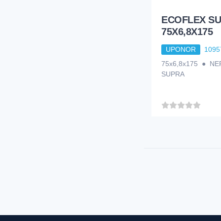
ECOFLEX SU
75X6,8X175
UPONOR
1095
75x6,8x175 ● N
SUPRA