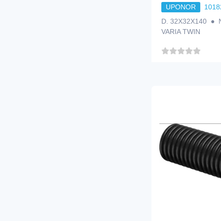
UPONOR
1018
D. 32X32X140 ●
VARIA TWIN