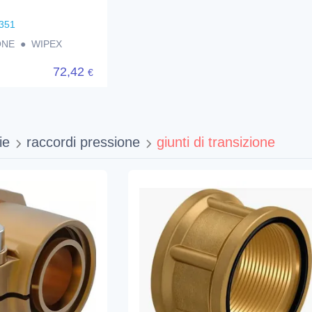
351
TONE ● WIPEX
72,42
€
ie
raccordi pressione
giunti di transizione