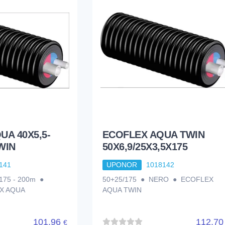
UA 40X5,5-
ECOFLEX AQUA TWIN
TWIN
50X6,9/25X3,5X175
141
UPONOR
1018142
5/175 - 200m ●
50+25/175 ● NERO ● ECOFLEX
X AQUA
AQUA TWIN
101,96
112,7
€