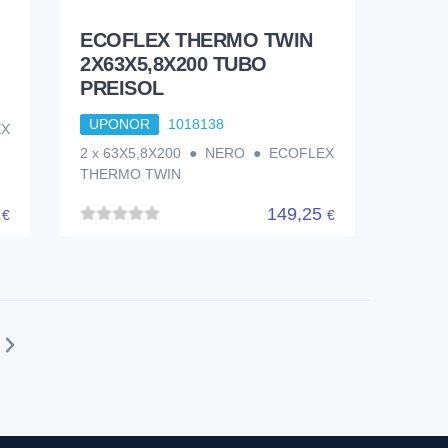
ECOFLEX THERMO TWIN
2X63X5,8X200 TUBO
PREISOL
UPONOR
1018138
EX
2 x 63X5,8X200 ● NERO ● ECOFLEX
THERMO TWIN
9
149,25
€
€