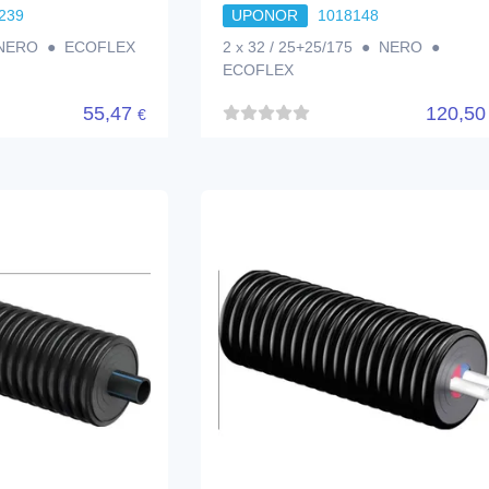
239
UPONOR
1018148
 NERO ● ECOFLEX
2 x 32 / 25+25/175 ● NERO ●
ECOFLEX
55,47
120,5
€