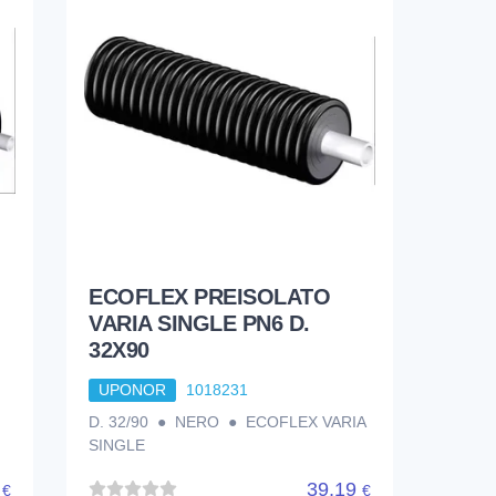
ECOFLEX PREISOLATO
VARIA SINGLE PN6 D.
32X90
UPONOR
1018231
D. 32/90 ● NERO ● ECOFLEX VARIA
SINGLE
0
39,19
€
€