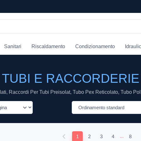
Sanitari
Riscaldamento
Condizionamento
Idrauli
TUBI E RACCORDERIE
lati, Raccordi Per Tubi Preisolat, Tubo Pex Reticolato, Tubo Poli
...
1
2
3
4
8