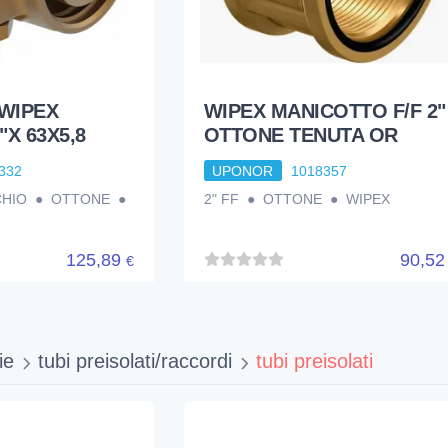
WIPEX
WIPEX MANICOTTO F/F 2"
"X 63X5,8
OTTONE TENUTA OR
332
UPONOR
1018357
ASCHIO ● OTTONE ●
2" FF ● OTTONE ● WIPEX
125,89
90,5
€
ie
tubi preisolati/raccordi
tubi preisolati