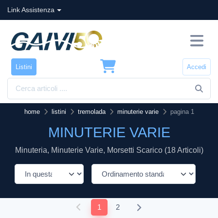
Link Assistenza
Listini
Accedi
home
listini
tremolada
minuterie varie
pagina 1
MINUTERIE VARIE
Minuteria, Minuterie Varie, Morsetti Scarico (18 Articoli)
1
2