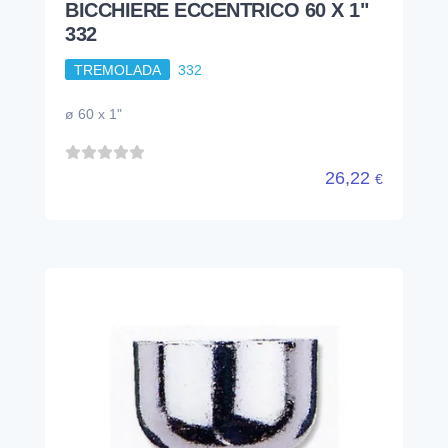
BICCHIERE ECCENTRICO 60 X 1"
332
TREMOLADA
332
ø 60 x 1"
26,22
€