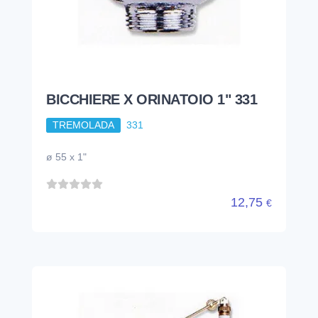
BICCHIERE X ORINATOIO 1" 331
TREMOLADA
331
ø 55 x 1"
12,75
€