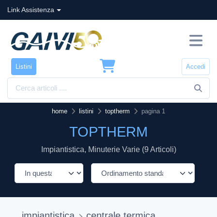
Link Assistenza
Listini
Accedi
home
listini
toptherm
pagina 1
TOPTHERM
Impiantistica, Minuterie Varie (9 Articoli)
impiantistica
centrale termica