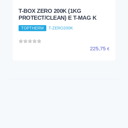
227,81
€
T-BOX ZERO 200K (1KG
PROTECT/CLEAN) E T-MAG K
TOPTHERM
T-ZERO200K
225,75
€