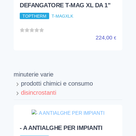
40,41
€
DEFANGATORE T-MAG XL DA 1"
TOPTHERM
T-MAGXLK
224,00
€