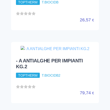
minuterie varie
prodotti chimici e consumo
disincrostanti
- A ANTIALGHE PER IMPIANTI
TOPTHERM
T.BIOCIDB
26,57
€