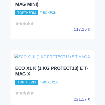
97,20
€
ECO MINI (1KG PROTECT 13 E T-
MAG MINI)
TOPTHERM
T-BOXECN
117,16
€