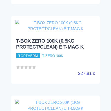
ECO X1 K (1 KG PROTECT13) E T-
MAG X
TOPTHERM
T-BOXEX1K
221,27
€
T-BOX ZERO 100K (0,5KG
PROTECT/CLEAN) E T-MAG K
TOPTHERM
T-ZERO100K