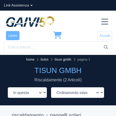
Link Assistenza
Listini
Accedi
home
listini
tisun gmbh
pagina 1
TISUN GMBH
Riscaldamento (2 Articoli)
riscaldamento
pannelli solari