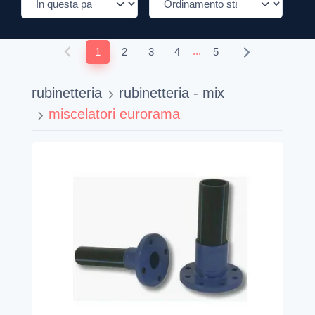
...
1
2
3
4
5
rubinetteria
rubinetteria - mix
miscelatori eurorama