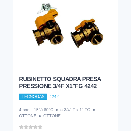
RUBINETTO SQUADRA PRESA
PRESSIONE 3/4F X1"FG 4242
TECNOGAS
4242
4 bar - -15°/+60°C ● ø 3/4” F x 1” FG ●
OTTONE ● OTTONE