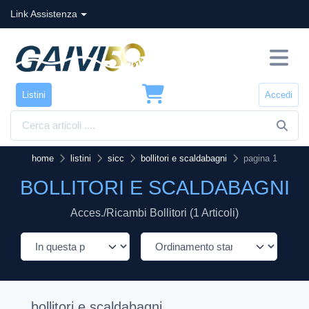
Link Assistenza
Listini
Accedi
home
listini
sicc
bollitori e scaldabagni
pagina 1
BOLLITORI E SCALDABAGNI
Acces./ricambi Bollitori (1 Articoli)
bollitori e scaldabagni