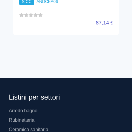
SICC
ANDCEA06
87,14
€
Listini per settori
Arredo bagno
Rubinetteria
Ceramica sanitaria