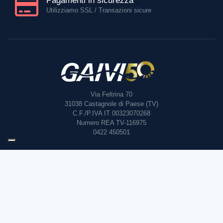
Pagamenti in sicurezza
Utilizziamo SSL / Transazioni sicure
Via Feltrina 70
31038
Castagnole di Paese (TV)
C.F./P.IVA IT 00323070268
Numero REA TV-116975
0422 450501
Assistenza
Privacy
Termini e condizioni