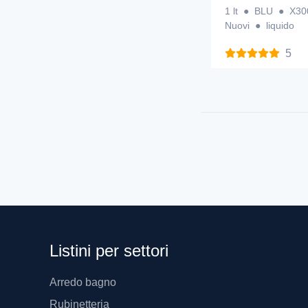
1 lt ● BLU ● X300 
Nuovi ● liquido
5
Listini per settori
Arredo bagno
Rubinetteria