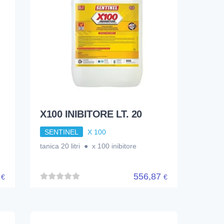
X100 INIBITORE LT. 20
SENTINEL
X 100
tanica 20 litri ● x 100 inibitore
5
556,87
€
€