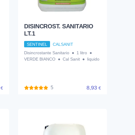
DISINCROST. SANITARIO
LT.1
SENTINEL
CALSANIT
Disincrostante Sanitario ● 1 litro ●
VERDE BIANCO ● Cal Sanit ● liquido
8
8,93
5
€
€