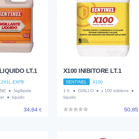
LIQUIDO LT.1
X100 INIBITORE LT.1
12X1L-EXPB
SENTINEL
X100
NE ● Sigillante
1 lt. ● GIALLO ● x 100 inibitore ●
ler ● liquido
liquido
34,64
50,8
€