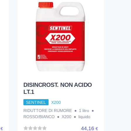
DISINCROST. NON ACIDO
LT.1
SENTINEL
X200
RIDUTTORE DI RUMORE ● 1 litro ●
ROSSO/BIANCO ● X200 ● liquido
9
44,16
€
€