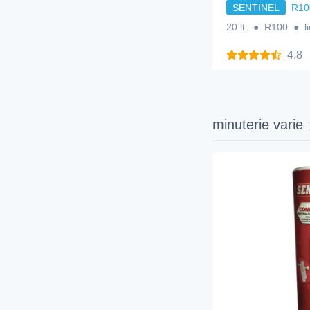
SENTINEL
R10
20 lt. ● R100 ● li
4,8
minuterie varie