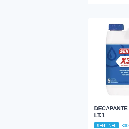
DECAPANTE 
LT.1
SENTINEL
X30