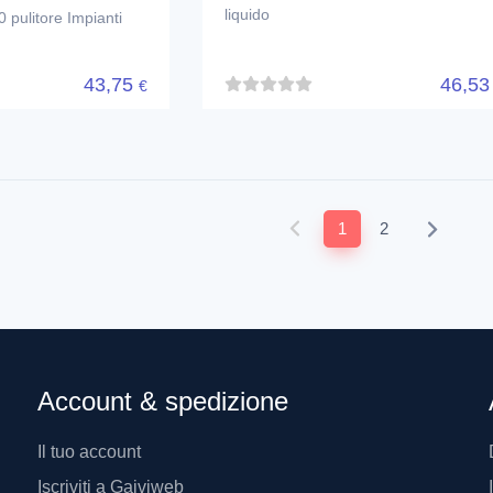
liquido
pulitore Impianti
43,75
46,5
€
1
2
Account & spedizione
Il tuo account
Iscriviti a Gaiviweb