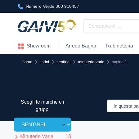
Numero Verde
800 910457
Showroom
Arredo Bagno
Rubinetteria
home
listini
sentinel
minuterie varie
pagina 1
Scegli le marche e i
gruppi
Minuterie Varie
18