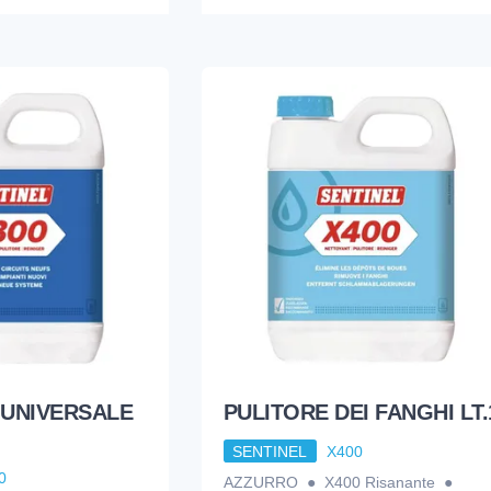
UNIVERSALE
PULITORE DEI FANGHI LT.
SENTINEL
X400
0
AZZURRO ● X400 Risanante ●