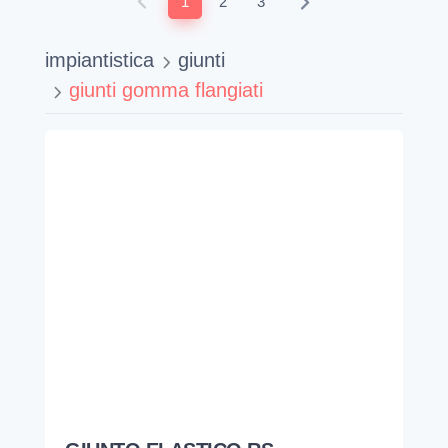
1
2
3
impiantistica
giunti
giunti gomma flangiati