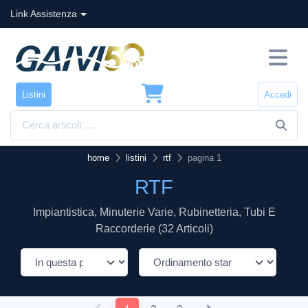
Link Assistenza
Listini
Accedi
home
listini
rtf
pagina 1
RTF
Impiantistica, Minuterie Varie, Rubinetteria, Tubi E
Raccorderie (32 Articoli)