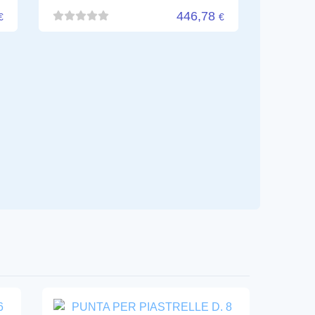
.
PUNTA PER PIASTRELLE D.
8 MM 181712
REMS
181712R
3
75,46
€
€