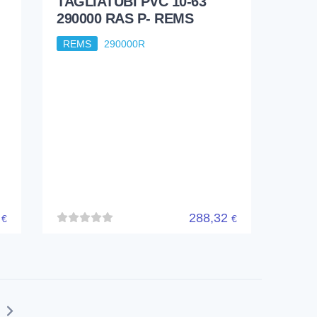
7
288,32
€
€