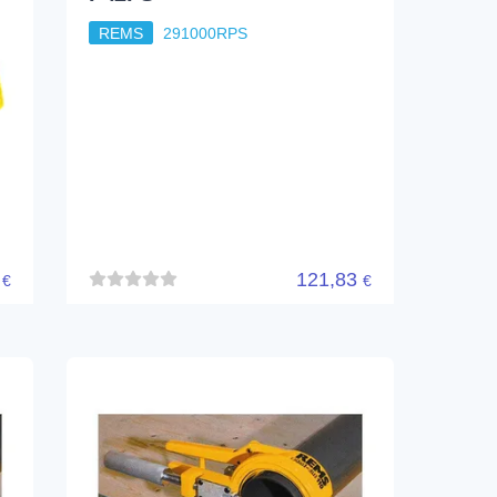
0
121,83
€
€