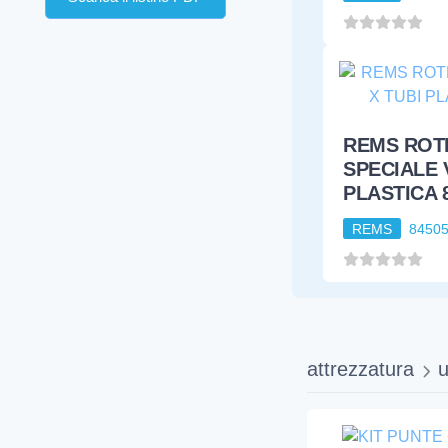
PLASTICA 
REMS
8450
attrezzatura
u
KIT PUNTE 6-
REMS
181700