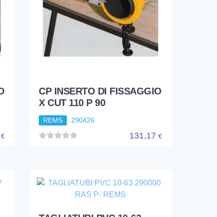
O
CP INSERTO DI FISSAGGIO
X CUT 110 P 90
REMS
290426
7
131,17
€
€
TAGLIATUBI PVC 10-63
290000 RAS P- REMS
REMS
290000R