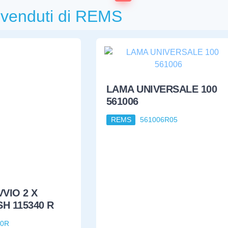
ù venduti di REMS
VIO 2 X
LAMA UNIVERSALE 100
H 115340 R
561006
40R
REMS
561006R05
23,59
11,66
€
ELLA
V X TUBI