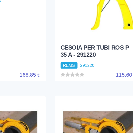
35 A - 291220
REMS
291220
168,85
115,6
€