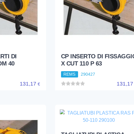
RTI DI
CP INSERTO DI FISSAGGI
DM 40
X CUT 110 P 63
REMS
290427
131,17
131,1
€
TAGLIATUBI PLASTICA
RAS P 50-110 290100
REMS
290100R