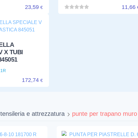
845051
51R
172,74
€
tensileria e attrezzatura
punte per trapano muro
8-10 181700 R
PUNTA PER PIASTRELLE D
R
6 MM 181711
REMS
181711R
302,62
74,0
€