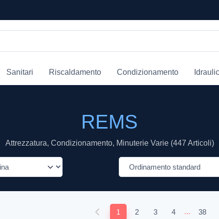
Sanitari
Riscaldamento
Condizionamento
Idrauli
REMS
Attrezzatura, Condizionamento, Minuterie Varie (447 Articoli)
...
1
2
3
4
38