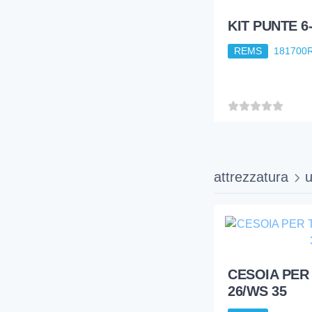
attrezzatura
u
CESOIA PER 
26/WS 35
REMS
291242