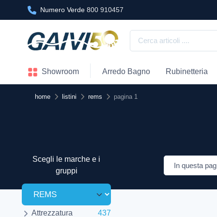
Numero Verde
800 910457
Showroom
Arredo Bagno
Rubinetteria
home
listini
rems
pagina 1
Scegli le marche e i
gruppi
Attrezzatura
437