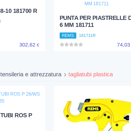
tensileria e attrezzatura
tagliatubi plastica
TUBI ROS P
R
CESOIA PER TUBI ROS P