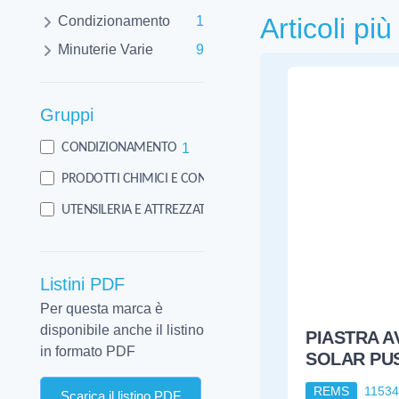
Articoli pi
Condizionamento
1
Minuterie Varie
9
Gruppi
1
CONDIZIONAMENTO
PIASTRA AV
SOLAR PUS
9
PRODOTTI CHIMICI E CONSUMO
REMS
1153
437
UTENSILERIA E ATTREZZATURA
Listini PDF
Per questa marca è
disponibile anche il listino
in formato PDF
REMS ROT
SPECIALE 
Scarica il listino PDF