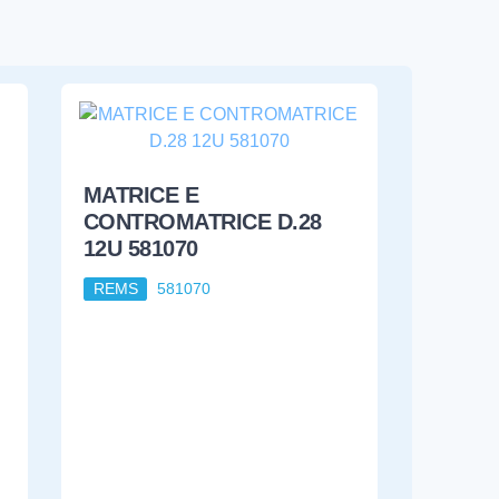
MATRICE E
CONTROMATRICE D.28
12U 581070
REMS
581070
446,78
€
€