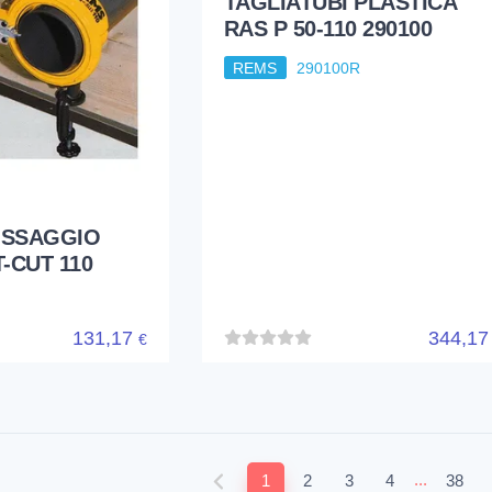
FISSAGGIO
T-CUT 110
131,17
344,1
€
...
1
2
3
4
38