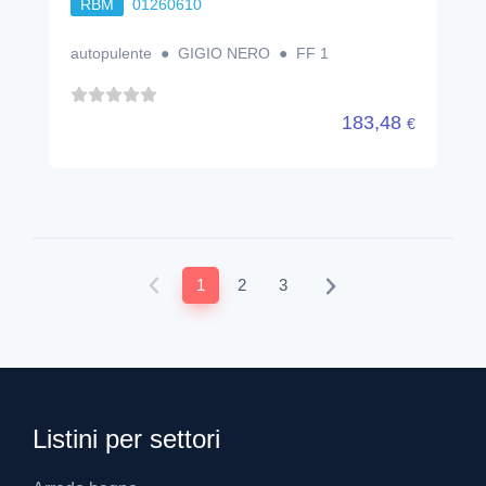
RBM
01260610
autopulente ● GIGIO NERO ● FF 1
183,48
€
1
2
3
Listini per settori