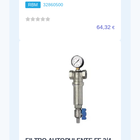
RBM
32860500
64,32
€