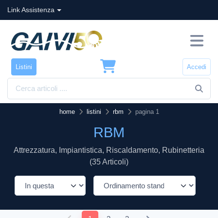
Link Assistenza
Listini
Accedi
home
listini
rbm
pagina 1
RBM
Attrezzatura, Impiantistica, Riscaldamento, Rubinetteria
(35 Articoli)