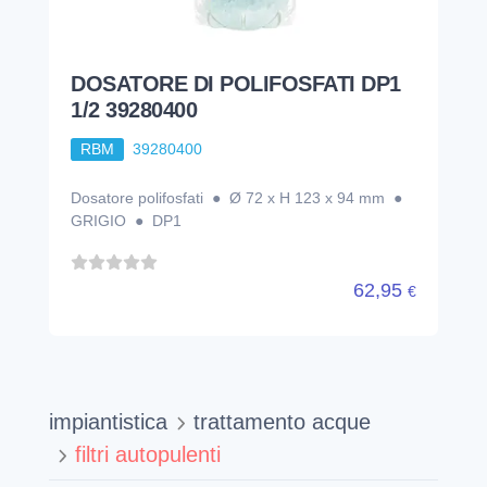
DOSATORE DI POLIFOSFATI DP1
1/2 39280400
RBM
39280400
Dosatore polifosfati ● Ø 72 x H 123 x 94 mm ●
GRIGIO ● DP1
62,95
€
impiantistica
trattamento acque
filtri autopulenti