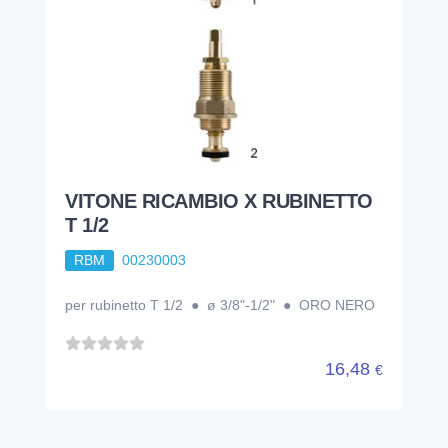
VITONE RICAMBIO X RUBINETTO
T 1/2
RBM
00230003
per rubinetto T 1/2 ● ø 3/8"-1/2" ● ORO NERO
16,48
€