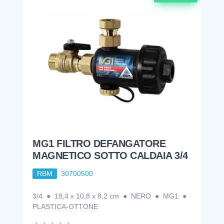
MG1 FILTRO DEFANGATORE
MAGNETICO SOTTO CALDAIA 3/4
RBM
30700500
3/4 ● 18,4 x 10,8 x 8,2 cm ● NERO ● MG1 ●
PLASTICA-OTTONE