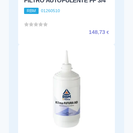
FILTRO AUTOPULENTE FF 3/4
RBM
01260510
148,73
€