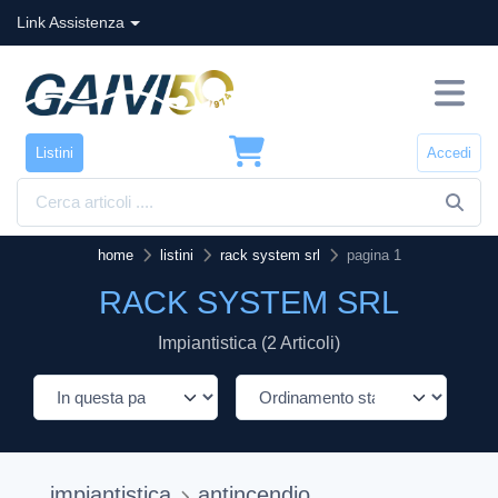
Link Assistenza
Listini
Accedi
home
listini
rack system srl
pagina 1
RACK SYSTEM SRL
Impiantistica (2 Articoli)
impiantistica
antincendio