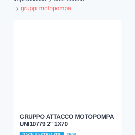
gruppi motopompa
GRUPPO ATTACCO MOTOPOMPA
UNI10779 2" 1X70
RACK SYSTEM SRL
3509
243,74
€
impiantistica
antincendio