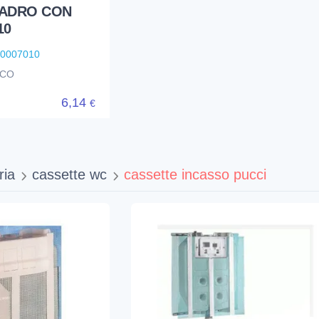
ADRO CON
10
80007010
NCO
6,14
€
ria
cassette wc
cassette incasso pucci