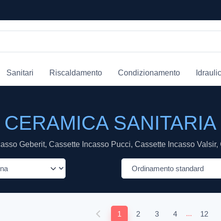
Sanitari
Riscaldamento
Condizionamento
Idrauli
CERAMICA SANITARIA
sso Geberit, Cassette Incasso Pucci, Cassette Incasso Valsir, 
...
1
2
3
4
12