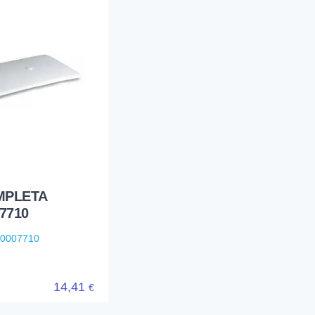
MPLETA
7710
80007710
14,41
€