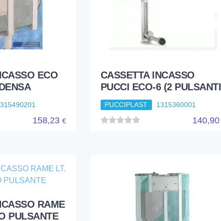
NCASSO ECO
CASSETTA INCASSO
NDENSA
PUCCI ECO-6 (2 PULSANTI
1315490201
PUCCIPLAST
1315360001
158,23
140,9
€
NCASSO RAME
IO PULSANTE