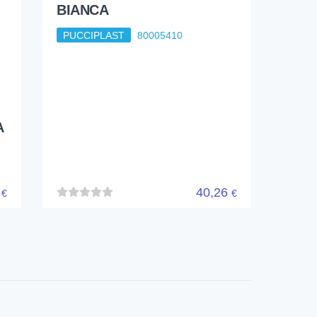
BIANCA
PUCCIPLAST
80005410
A
2
40,26
€
€