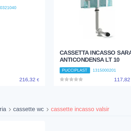
50321040
CASSETTA INCASSO SAR
ANTICONDENSA LT 10
PUCCIPLAST
1315000201
216,32
117,8
€
ria
cassette wc
cassette incasso valsir