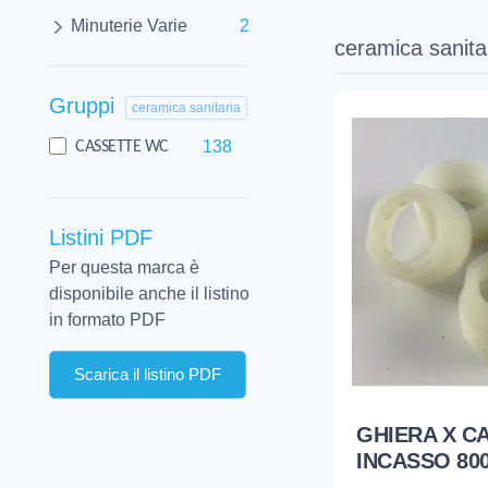
Minuterie Varie
2
ceramica sanita
Gruppi
ceramica sanitaria
138
CASSETTE WC
Listini PDF
Per questa marca è
disponibile anche il listino
in formato PDF
Scarica il listino PDF
GHIERA X C
INCASSO 800