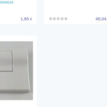
80009024
1,65
45,0
€