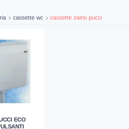
ria
cassette wc
cassette zaino pucci
UCCI ECO
PULSANTI