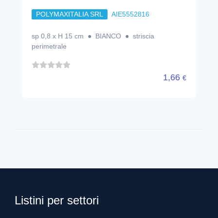
POLYMAXITALIA SRL
AIE5552816
sp 0,8 x H 15 cm ● BIANCO ● striscia
perimetrale
1,66
€
Listini per settori