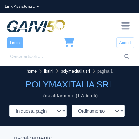
Link Assistenza
Listini
Accedi
home
listini
polymaxitalia srl
pagina 1
POLYMAXITALIA SRL
Riscaldamento (1 Articoli)
riscaldamento