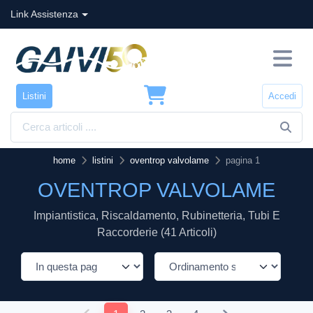
Link Assistenza
Listini
Accedi
home
listini
oventrop valvolame
pagina 1
OVENTROP VALVOLAME
Impiantistica, Riscaldamento, Rubinetteria, Tubi E
Raccorderie (41 Articoli)