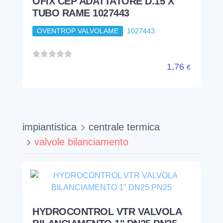
OFIX CEP ADATTATORE D.15 X
TUBO RAME 1027443
OVENTROP VALVOLAME
1027443
1,76
€
impiantistica
centrale termica
valvole bilanciamento
HYDROCONTROL VTR VALVOLA