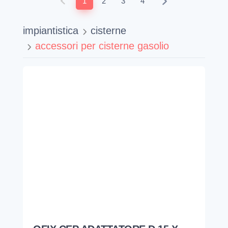
1
2
3
4
impiantistica
cisterne
accessori per cisterne gasolio