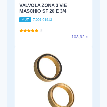
VALVOLA ZONA 3 VIE
MASCHIO SF 20 E 3/4
MUT
7.001.01913
5
103,92
€