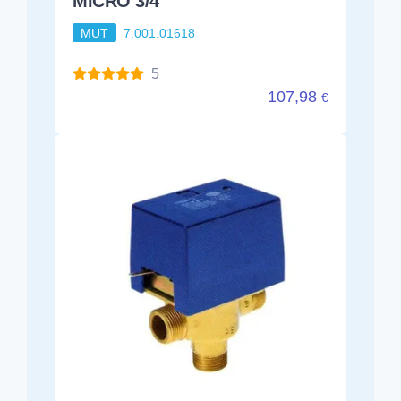
MICRO 3/4
MUT
7.001.01618
5
107,98
€