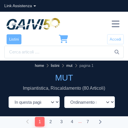
Link Assistenza
Listini
Accedi
home
listini
mut
pagina 1
MUT
Impiantistica, Riscaldamento (80 Articoli)
...
1
2
3
4
7