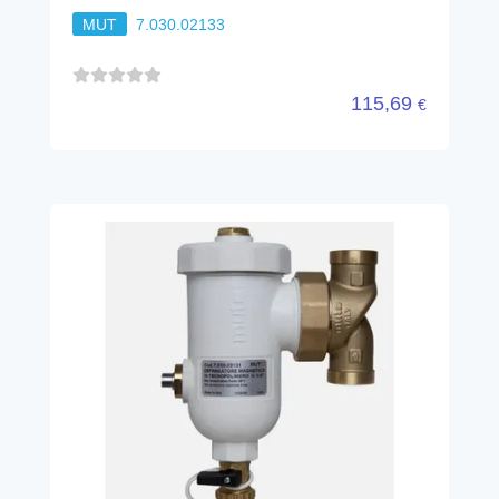
MUT
7.030.02133
115,69
€