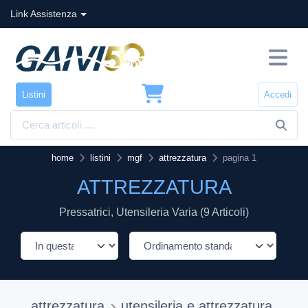
Link Assistenza
Listini
Accedi
home
listini
mgf
attrezzatura
pagina 1
ATTREZZATURA
Pressatrici, Utensileria Varia (9 Articoli)
attrezzatura
utensileria e attrezzatura