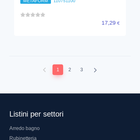
METAFORM
110751100
17,29
€
1
2
3
Listini per settori
Arredo bagno
Rubinetteria