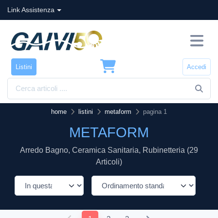
Link Assistenza
Listini
Accedi
home
listini
metaform
pagina 1
METAFORM
Arredo Bagno, Ceramica Sanitaria, Rubinetteria (29
Articoli)