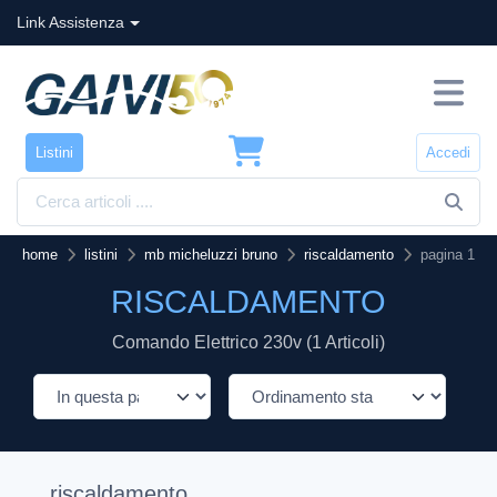
Link Assistenza
Listini
Accedi
home
listini
mb micheluzzi bruno
riscaldamento
pagina 1
RISCALDAMENTO
Comando Elettrico 230v (1 Articoli)
riscaldamento