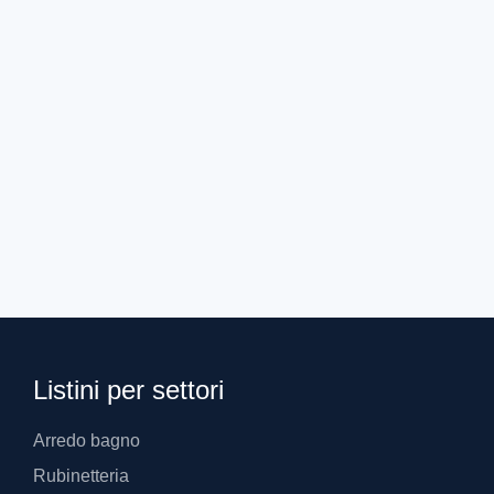
MB MICHELUZZI BRUNO
MB20261
20,37
€
Listini per settori
Arredo bagno
Rubinetteria