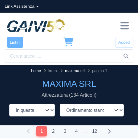
Link Assistenza
Listini
Accedi
home
listini
maxima srl
pagina 1
MAXIMA SRL
Attrezzatura (134 Articoli)
...
1
2
3
4
12