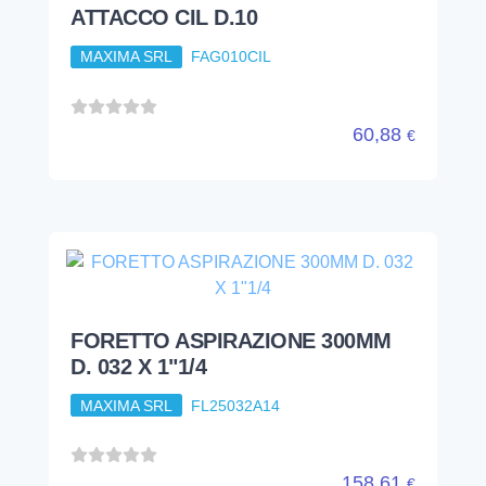
ATTACCO CIL D.10
MAXIMA SRL
FAG010CIL
60,88
€
FORETTO ASPIRAZIONE 300MM
D. 032 X 1"1/4
MAXIMA SRL
FL25032A14
158,61
€