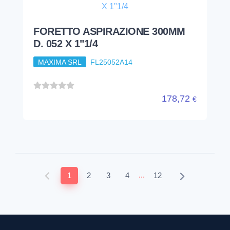
FORETTO ASPIRAZIONE 300MM
D. 052 X 1"1/4
MAXIMA SRL
FL25052A14
178,72
€
...
1
2
3
4
12