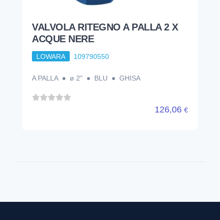
VALVOLA RITEGNO A PALLA 2 X
ACQUE NERE
LOWARA
109790550
A PALLA ● ø 2" ● BLU ● GHISA
126,06
€