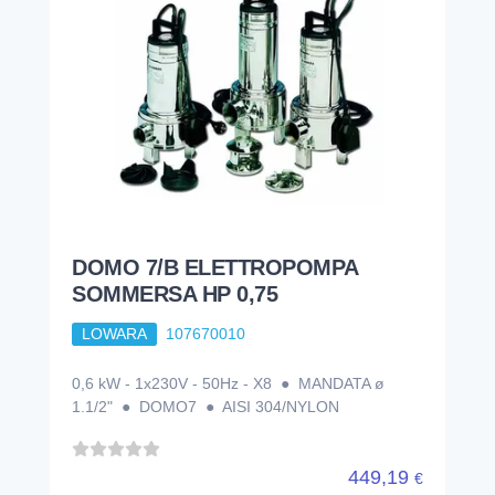
DOMO 7/B ELETTROPOMPA
SOMMERSA HP 0,75
LOWARA
107670010
0,6 kW - 1x230V - 50Hz - X8 ● MANDATA ø
1.1/2" ● DOMO7 ● AISI 304/NYLON
449,19
€