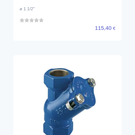
ø 1.1/2"
115,40
€