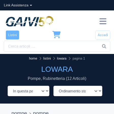
Link Assistenza
Listini
Accedi
home
listini
lowara
pagina 1
LOWARA
Pompe, Rubinetteria (12 Articoli)
pompe
pompe