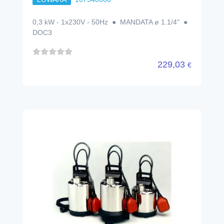
0,3 kW - 1x230V - 50Hz ● MANDATA ø 1.1/4" ●
DOC3
229,03
€