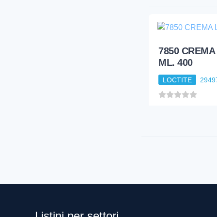
7850 CREMA
ML. 400
LOCTITE
2949
Listini per settori