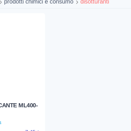
prodotti chimici e consumo
disotturanti
CANTE ML400-
4