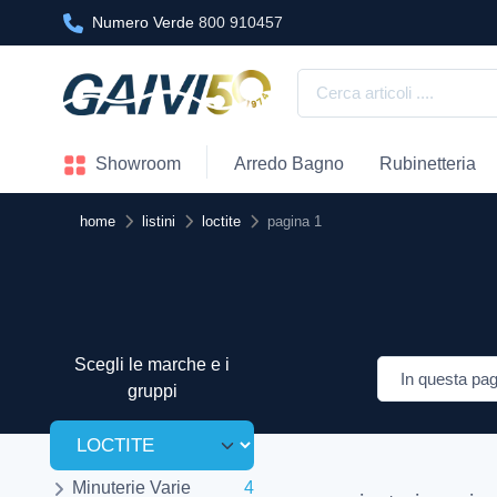
Numero Verde
800 910457
Showroom
Arredo Bagno
Rubinetteria
home
listini
loctite
pagina 1
Scegli le marche e i
gruppi
Minuterie Varie
4