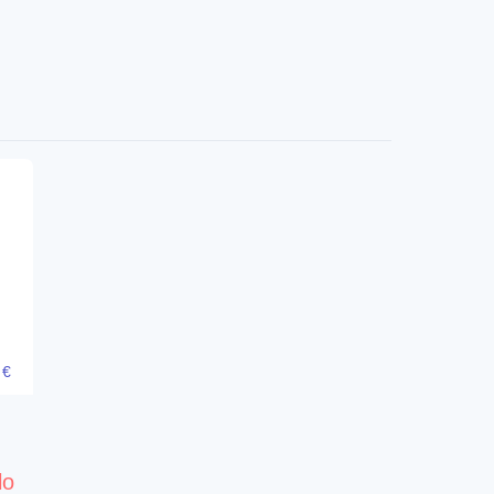
5
€
lo