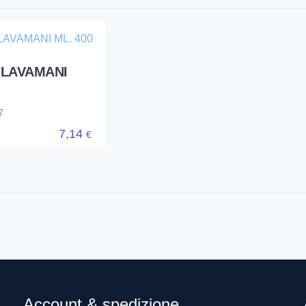
 LAVAMANI
7
7,14
€
Account & spedizione