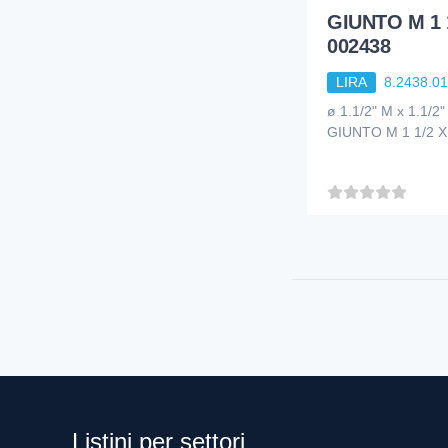
GIUNTO M 1 1
002438
LIRA
8.2438.0
ø 1.1/2" M x 1.1
GIUNTO M 1 1/2 X
Listini per settori