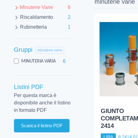
minuterie varie
Minuterie Varie
6
Riscaldamento
2
Rubinetteria
1
Gruppi
minuterie varie
6
MINUTERIA VARIA
Listini PDF
Per questa marca è
disponibile anche il listino
GIUNTO
in formato PDF
COMPLETAM
2414
Scarica il listino PDF
LIRA
8.2414.0