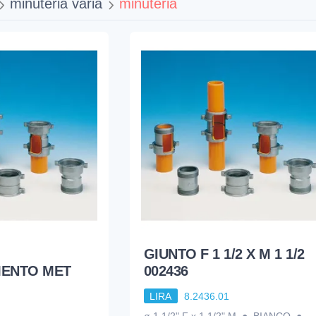
minuteria varia
minuteria
GIUNTO F 1 1/2 X M 1 1/2
ENTO MET
002436
LIRA
8.2436.01
1