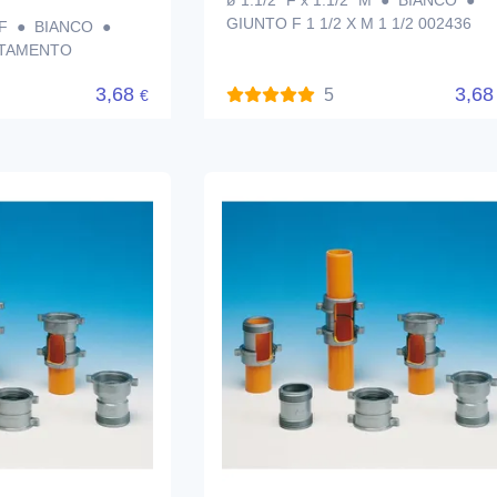
ø 1.1/2" F x 1.1/2" M ● BIANCO ●
GIUNTO F 1 1/2 X M 1 1/2 002436
2" F ● BIANCO ●
TAMENTO
3,68
3,6
5
€