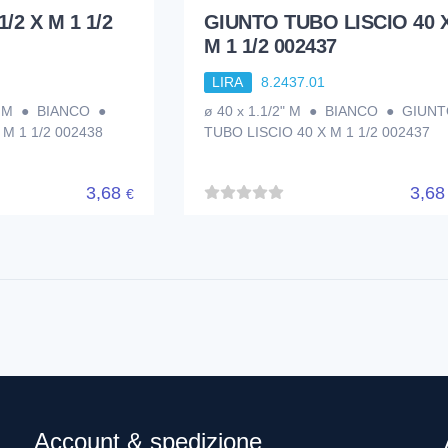
/2 X M 1 1/2
GIUNTO TUBO LISCIO 40 
M 1 1/2 002437
1
LIRA
8.2437.01
/2" M ● BIANCO ●
ø 40 x 1.1/2" M ● BIANCO ● GIUN
 M 1 1/2 002438
TUBO LISCIO 40 X M 1 1/2 002437
3,68
3,6
€
Account & spedizione