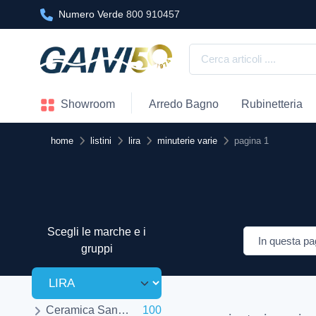
Numero Verde
800 910457
Showroom
Arredo Bagno
Rubinetteria
home
listini
lira
minuterie varie
pagina 1
Scegli le marche e i
gruppi
Ceramica Sanitaria
100