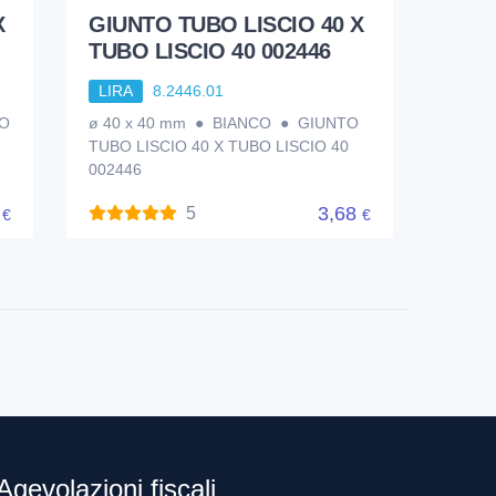
X
GIUNTO TUBO LISCIO 40 X
TUBO LISCIO 40 002446
LIRA
8.2446.01
TO
ø 40 x 40 mm ● BIANCO ● GIUNTO
TUBO LISCIO 40 X TUBO LISCIO 40
002446
8
3,68
5
€
€
Agevolazioni fiscali