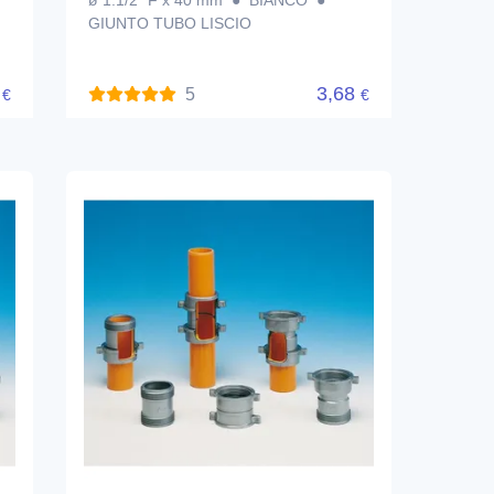
ø 1.1/2" F x 40 mm ● BIANCO ●
GIUNTO TUBO LISCIO
8
3,68
5
€
€