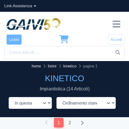
Link Assistenza
Listini
Accedi
home
listini
kinetico
pagina 1
KINETICO
Impiantistica (14 Articoli)
1
2