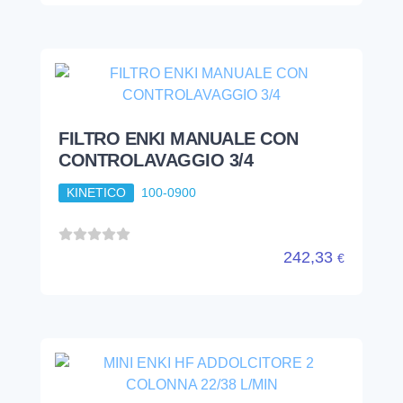
242,33
€
MINI ENKI HF ADDOLCITORE 2
COLONNA 22/38 L/MIN
KINETICO
110063
1.886,93
€