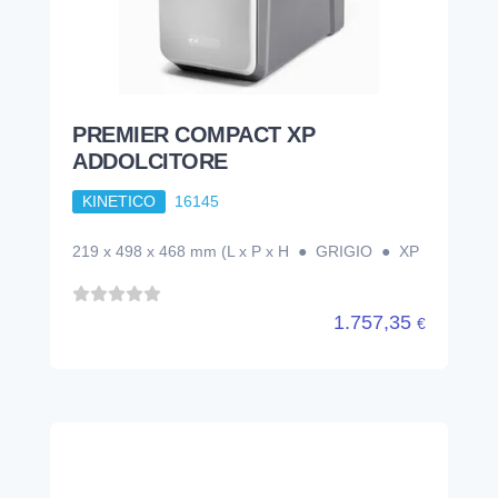
219 x 498 x 468 mm (L x P x H ● GRIGIO ● XP
1.757,35
€