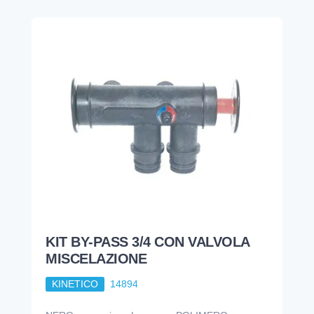
KIT BY-PASS 3/4 CON VALVOLA
MISCELAZIONE
KINETICO
14894
NERO ● versione Lunga ● POLIMERO
178,18
€