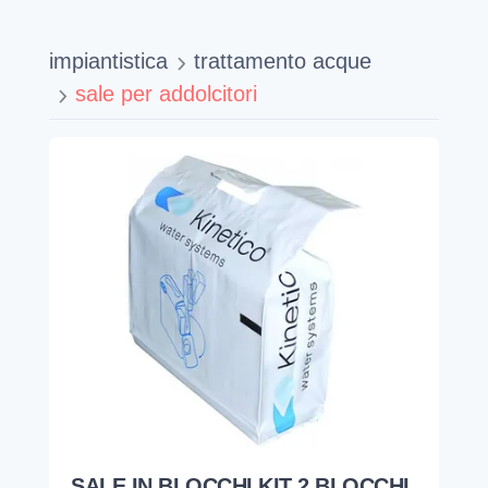
SALE IN BLOCCHI KIT 2 BLOCCHI
DA 4KG
KINETICO
800002
BIANCO ● blocchi ● Sale
4,9
18,12
€