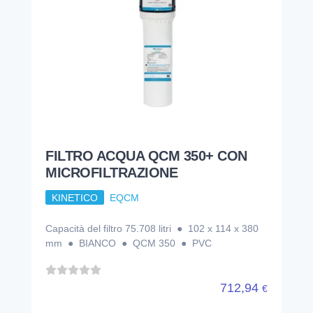
FILTRO ACQUA QCM 350+ CON
MICROFILTRAZIONE
KINETICO
EQCM
Capacità del filtro 75.708 litri ● 102 x 114 x 380
mm ● BIANCO ● QCM 350 ● PVC
712,94
€
FILTRO ENKI MANUALE CON
CONTROLAVAGGIO 3/4
KINETICO
100-0900