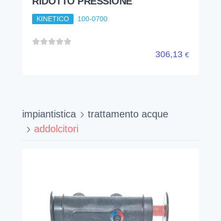
impiantistica
trattamento acque
addolcitori
KIT BY-PASS 3/4 CON VALVOLA
MISCELAZIONE