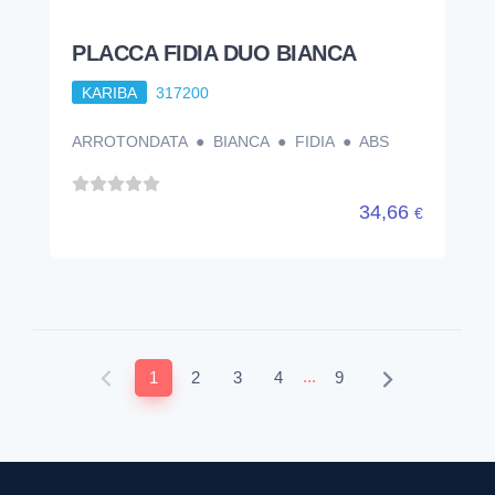
PLACCA FIDIA DUO BIANCA
KARIBA
317200
ARROTONDATA ● BIANCA ● FIDIA ● ABS
34,66
€
...
1
2
3
4
9