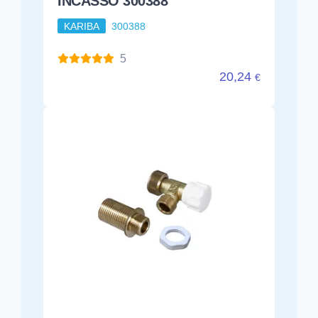
INCASSO 300388
KARIBA
300388
5
20,24
€