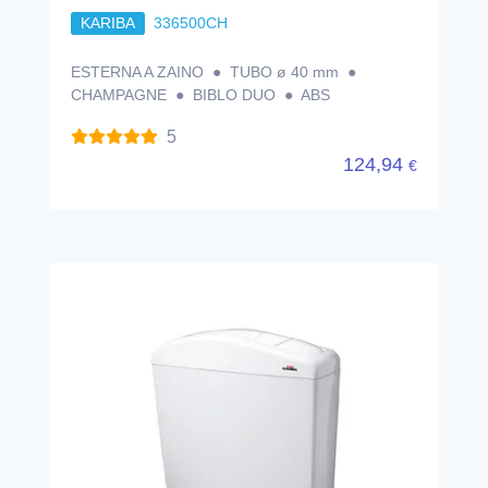
KARIBA
336500CH
ESTERNA A ZAINO ● TUBO ø 40 mm ●
CHAMPAGNE ● BIBLO DUO ● ABS
5
124,94
€