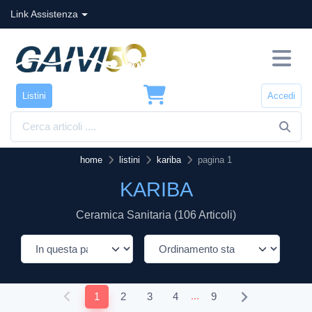
Link Assistenza
Listini
Accedi
home
listini
kariba
pagina 1
KARIBA
Ceramica Sanitaria (106 Articoli)
...
1
2
3
4
9