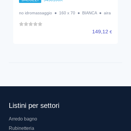
no idromassaggio ● 160 x 70 ● BIANCA ● aira
149,12
€
Listini per settori
Arredo bagno
Rubinetteria