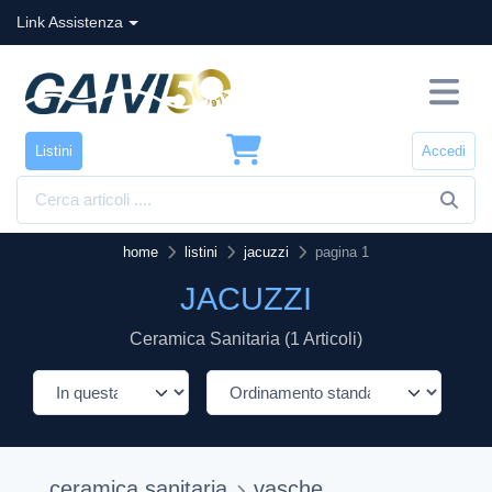
Link Assistenza
Listini
Accedi
home
listini
jacuzzi
pagina 1
JACUZZI
Ceramica Sanitaria (1 Articoli)
ceramica sanitaria
vasche