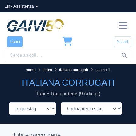
Link Assistenza
Listini
Accedi
home
listini
italiana corrugati
pagina 1
ITALIANA CORRUGATI
Tubi E Raccorderie (9 Articoli)
tubi e raccorderie