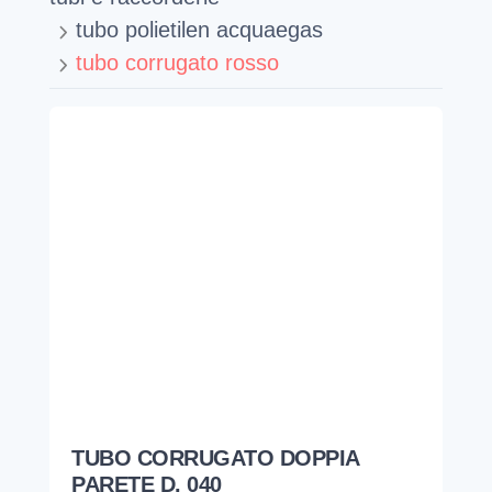
tubo polietilen acquaegas
tubo corrugato rosso
TUBO CORRUGATO DOPPIA
PARETE D. 040
ITALIANA CORRUGATI
CR10040G4
Plastica ● NERO ● Pieghevole ● PLASTICA
1,40
€