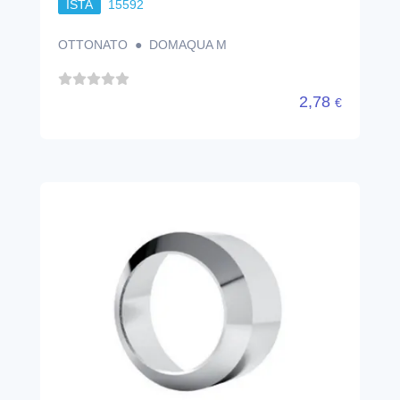
ISTA
15592
OTTONATO ● DOMAQUA M
2,78
€