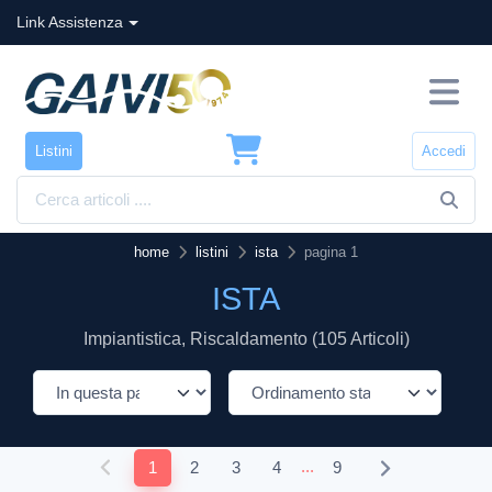
Link Assistenza
Listini
Accedi
home
listini
ista
pagina 1
ISTA
Impiantistica, Riscaldamento (105 Articoli)
...
1
2
3
4
9