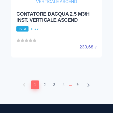
CONTATORE DACQUA 2,5 M3/H
INST. VERTICALE ASCEND
ISTA
16779
233,68
€
...
1
2
3
4
9