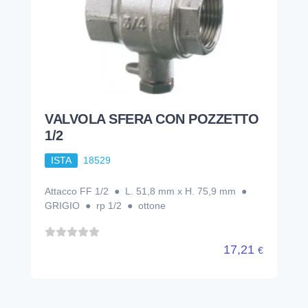
VALVOLA SFERA CON POZZETTO
1/2
ISTA
18529
Attacco FF 1/2 ● L. 51,8 mm x H. 75,9 mm ●
GRIGIO ● rp 1/2 ● ottone
17,21
€