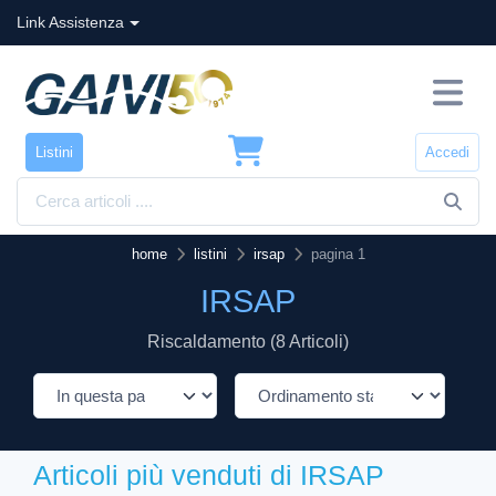
Link Assistenza
Listini
Accedi
home
listini
irsap
pagina 1
IRSAP
Riscaldamento (8 Articoli)
Articoli più venduti di IRSAP