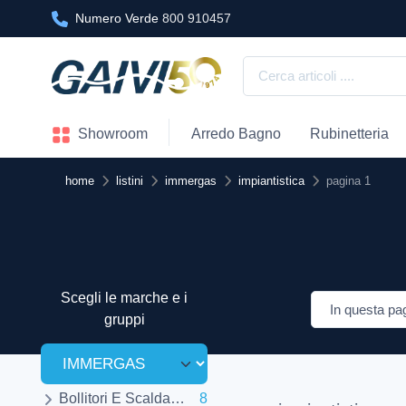
Numero Verde
800 910457
Showroom
Arredo Bagno
Rubinetteria
home
listini
immergas
impiantistica
pagina 1
Scegli le marche e i
gruppi
Bollitori E Scaldabagni
8