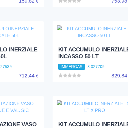
159,82
753,9
€
LO INERZIALE
KIT ACCUMULO INERZIAL
50L
INCASSO 50 LT
027539
IMMERGAS
3.027709
712,44
829,8
€
TAZIONE VASO
KIT ACCUMULO INERZIAL