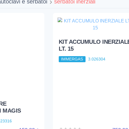
autoclavi e serbatoi
serbatoi inerziali
KIT ACCUMULO INERZIAL
LT. 15
IMMERGAS
3.026304
RE
I MAGIS
023316