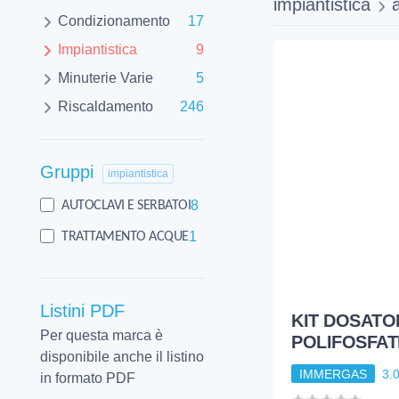
impiantistica
Condizionamento
17
Impiantistica
9
Minuterie Varie
5
Riscaldamento
246
Gruppi
impiantistica
8
AUTOCLAVI E SERBATOI
1
TRATTAMENTO ACQUE
Listini PDF
KIT DOSATO
Per questa marca è
POLIFOSFAT
disponibile anche il listino
IMMERGAS
3.
in formato PDF