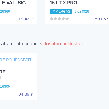
E VAL. SIC
15 LT X PRO
028368
IMMERGAS
3.029928
219,43
599,5
€
trattamento acque
dosatori polifosfati
RE
I
016305
84,89
€