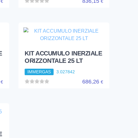
8
836,15
€
€
E
KIT ACCUMULO INERZIALE
ORIZZONTALE 25 LT
IMMERGAS
3.027842
4
686,26
€
€
E