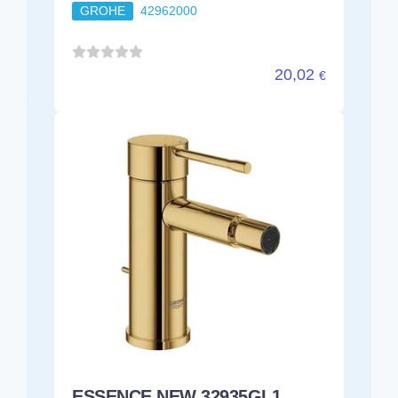
GROHE
42962000
20,02
€
ESSENCE NEW 32935GL1