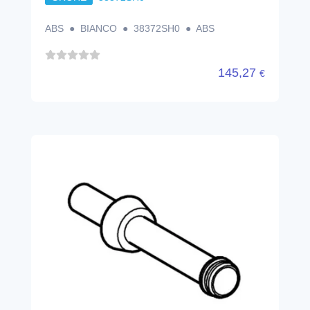
ABS ● BIANCO ● 38372SH0 ● ABS
145,27
€