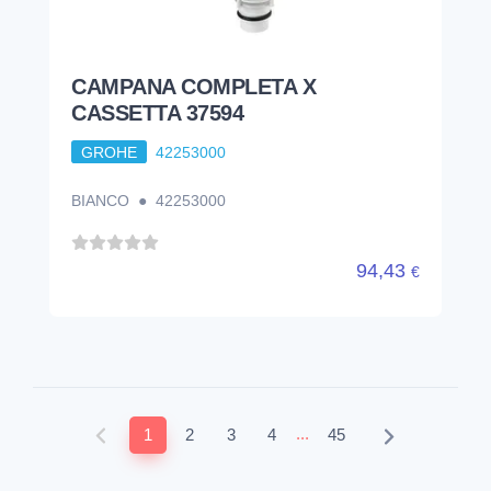
CAMPANA COMPLETA X
CASSETTA 37594
GROHE
42253000
BIANCO ● 42253000
94,43
€
...
1
2
3
4
45