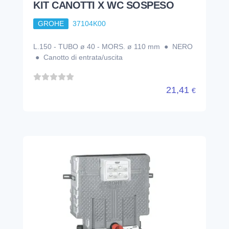
KIT CANOTTI X WC SOSPESO
GROHE
37104K00
L.150 - TUBO ø 40 - MORS. ø 110 mm ● NERO
● Canotto di entrata/uscita
21,41
€