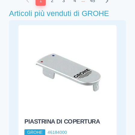
...
1
2
3
4
45
Articoli più venduti di GROHE
PIASTRINA DI COPERTURA
GROHE
46184000