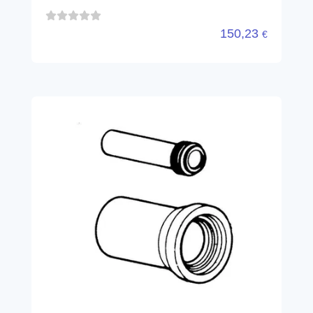
150,23
€