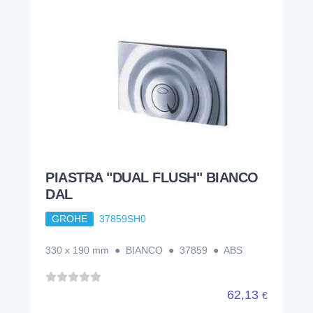
PIASTRA "DUAL FLUSH" BIANCO
DAL
GROHE
37859SH0
330 x 190 mm ● BIANCO ● 37859 ● ABS
62,13
€