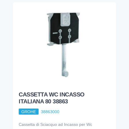
CASSETTA WC INCASSO
ITALIANA 80 38863
GROHE
38863000
Cassetta di Sciacquo ad Incasso per Wc