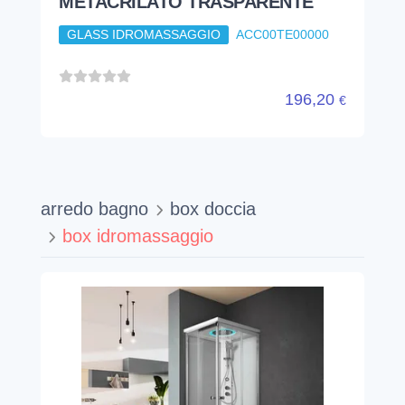
METACRILATO TRASPARENTE
GLASS IDROMASSAGGIO
ACC00TE00000
196,20
€
arredo bagno
box doccia
box idromassaggio