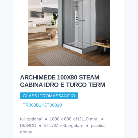
ARCHIMEDE 100X80 STEAM
CABINA IDRO E TURCO TERM
GLASS IDROMASSAGGIO
TR000B1H5T00010
full optional ● 1000 x 800 x H2110 mm. ●
BIANCO ● STEAM rettangolare ● plastica
ottone