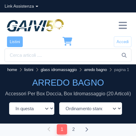
Link Assistenza
Listini
Accedi
home
listini
glass idromassaggio
arredo bagno
pagina 1
ARREDO BAGNO
Accessori Per Box Doccia, Box Idromassaggio (20 Articoli)
1
2