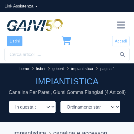
Link Assistenza
Listini
Accedi
home
listini
geberit
impiantistica
pagina 1
IMPIANTISTICA
Canalina Per Pareti, Giunti Gomma Flangiati (4 Articoli)
impiantistica
canalina e accessori