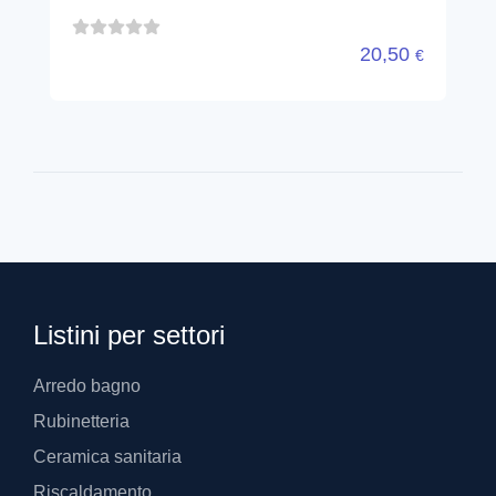
20,50
€
Listini per settori
Arredo bagno
Rubinetteria
Ceramica sanitaria
Riscaldamento