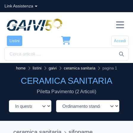
Link Assistenza
Listini
Accedi
home
listini
gaivi
ceramica sanitaria
pagina 1
CERAMICA SANITARIA
Piletta Pavimento (2 Articoli)
ceramica sanitaria
sifoname