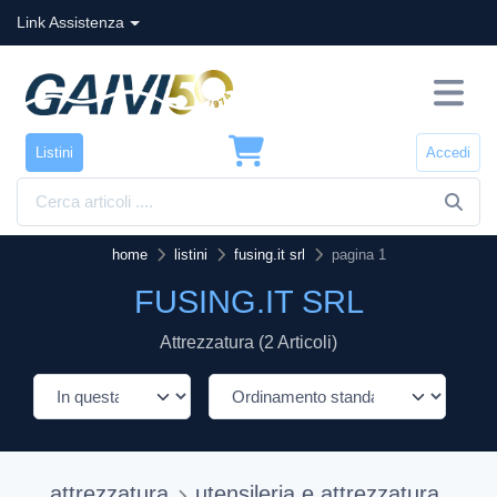
Link Assistenza
Listini
Accedi
home
listini
fusing.it srl
pagina 1
FUSING.IT SRL
Attrezzatura (2 Articoli)
attrezzatura
utensileria e attrezzatura