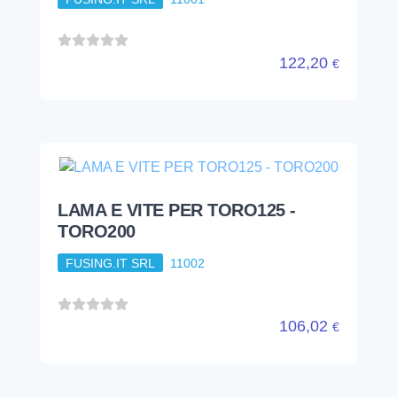
122,20
€
LAMA E VITE PER TORO125 -
TORO200
FUSING.IT SRL
11002
106,02
€